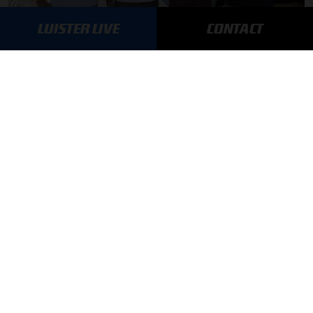
LUISTER LIVE
CONTACT
F1 aan Tafel: Max Verstappen geeft advies
MEER UPDATES
BLIJF OP DE HOOGTE!
SCHRIJF JE IN VOOR ONZE NIEUWSBRIEF
AANMELDEN