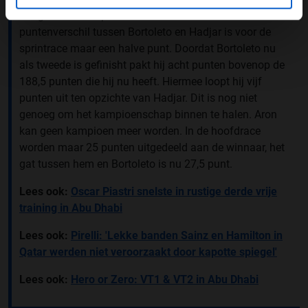
Lang is het een spannend seizoen in de Formule 2. Het
puntenverschil tussen Bortoleto en Hadjar is voor de
sprintrace maar een halve punt. Doordat Bortoleto nu
als tweede is gefinisht pakt hij acht punten bovenop de
188,5 punten die hij nu heeft. Hiermee loopt hij vijf
punten uit ten opzichte van Hadjar. Dit is nog niet
genoeg om het kampioenschap binnen te halen. Aron
kan geen kampioen meer worden. In de hoofdrace
worden maar 25 punten uitgedeeld aan de winnaar, het
gat tussen hem en Bortoleto is nu 27,5 punt.
Lees ook:
Oscar Piastri snelste in rustige derde vrije
training in Abu Dhabi
Lees ook:
Pirelli: 'Lekke banden Sainz en Hamilton in
Qatar werden niet veroorzaakt door kapotte spiegel'
Lees ook:
Hero or Zero: VT1 & VT2 in Abu Dhabi