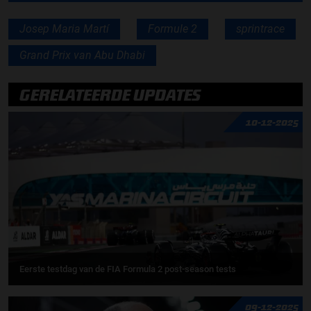
Josep Maria Martí
Formule 2
sprintrace
Grand Prix van Abu Dhabi
GERELATEERDE UPDATES
10-12-2025
Eerste testdag van de FIA Formula 2 post-season tests
09-12-2025