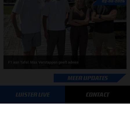
03-08-2026
F1 aan Tafel: Max Verstappen geeft advies
MEER UPDATES
LUISTER LIVE
CONTACT
BLIJF OP DE HOOGTE!
SCHRIJF JE IN VOOR ONZE NIEUWSBRIEF