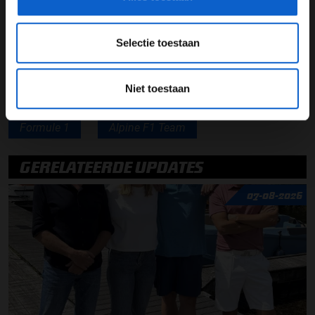
Lees ook:
Race Gemist: GP Groot-Brittannië nu terug
te luisteren
Selectie toestaan
Niet toestaan
Pierre Gasly
Grand Prix van Groot-Brittannië
Formule 1
Alpine F1 Team
GERELATEERDE UPDATES
07-08-2026