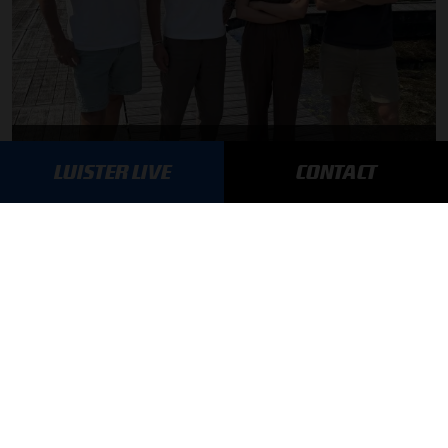
F1 aan Tafel: Max Verstappen geeft advies
LUISTER LIVE
CONTACT
MEER UPDATES
BLIJF OP DE HOOGTE!
SCHRIJF JE IN VOOR ONZE NIEUWSBRIEF