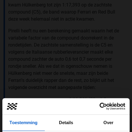
kwam Hülkenberg tot zijn 1:17,393 op de zachtste
compound (C5), de band waarop Ferrari en Red Bull
deze week helemaal niet in actie kwamen.
Pirelli heeft nu een berekening gemaakt waarin het de
variabele factor van de compound doorrekent in de
rondetijden. De zachtste samenstelling is de C5 en
volgens de Italiaanse rubberleverancier maakt elke
compound zachter de auto 0,6 tot 0,7 seconde per
rondje sneller. Als we dat in ogenschouw nemen is
Hülkenberg niet meer de snelste, maar zijn beide
Ferrari's duidelijk rapper dan de rest, zo blijkt uit het
volgende overzicht met aangepaste tijden:
1:16.846 (C3 –1.2
Charles Leclerc
Ferrari
seconden)
1:16.961 (C3 –1.2
Sebastian Vettel
Ferrari
seconden)
Toestemming
Details
Over
Romain
1:17.363 (C3 –1.2