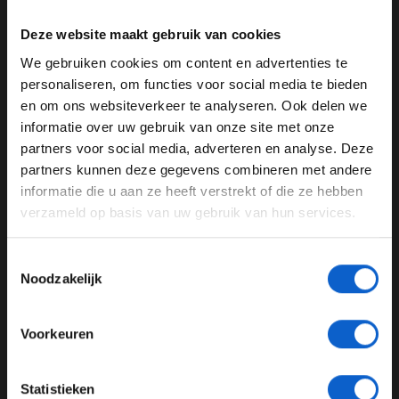
Haas
Grosjean
seconden)
1:17.377 (C4 -0.6
Deze website maakt gebruik van cookies
Lewis Hamilton
Mercedes
seconden)
We gebruiken cookies om content en advertenties te
Nico
WELKOM BIJ GRAND PRIX RADIO
personaliseren, om functies voor social media te bieden
Renault
1:17.393 (C5)
Hülkenberg*
en om ons websiteverkeer te analyseren. Ook delen we
Kevin
1:17.520 (C3 –1.2
informatie over uw gebruik van onze site met onze
Ben je 24 jaar of ouder?
Haas
Magnussen
seconden)
partners voor social media, adverteren en analyse. Deze
Pas je advertentie instellingen aan en klik hieronder om
1:17.580 (C3 –1.2
partners kunnen deze gegevens combineren met andere
Pierre Gasly
Red Bull
door te gaan naar de website!
seconden)
informatie die u aan ze heeft verstrekt of die ze hebben
1:17.587 (C3 –1.2
verzameld op basis van uw gebruik van hun services.
Advertentie instellingen
Max Verstappen
Red Bull
seconden)
Toon alle alcoholische drankenadvertenties (18+)
Alexander Albon
Toro Rosso
1:17.637 (C5)
Toestemmingsselectie
Toon alle kansspelenadvertenties (24+)
Noodzakelijk
Daniil Kvyat
Toro Rosso
1:17.704 (C5)
Kimi Raikkonen
Alfa Romeo
1:17.762 (C5)
Meer informatie?
Daniel Ricciardo
Renault
1:17.785 (C5)
Voorkeuren
1:17.831 (C4 -0.6
Lando Norris
McLaren
seconden)
JONGER DAN 24
Statistieken
Valtteri Bottas
Mercedes
1:17.857 (C5)