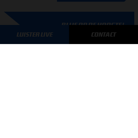
BLIJF OP DE HOOGTE!
LUISTER LIVE
CONTACT
SCHRIJF JE IN VOOR ONZE NIEUWSBRIEF
AANMELDEN