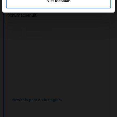
Niet toestaan
de volgende kampioen en een generationeel talent, dan
zou dat het einde van die discussie betekenen'', legt
Schumacher uit.
View this post on Instagram