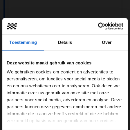
Toestemming
Details
Over
Deze website maakt gebruik van cookies
A post shared by Scuderia Ferrari HP (@scuderiaferrari)
We gebruiken cookies om content en advertenties te
WELKOM BIJ GRAND PRIX RADIO
personaliseren, om functies voor social media te bieden
Hij mist iets
en om ons websiteverkeer te analyseren. Ook delen we
informatie over uw gebruik van onze site met onze
Ben je 24 jaar of ouder?
Ralf Schumacher was te gast bij de Duitse zender van
partners voor social media, adverteren en analyse. Deze
Sky Sports
en vertelde hier hoe hij de samenwerking
Pas je advertentie instellingen aan en klik hieronder om
partners kunnen deze gegevens combineren met andere
tussen Hamilton en Ferrari op dit moment ziet: ''Hij lijkt
door te gaan naar de website!
informatie die u aan ze heeft verstrekt of die ze hebben
op dit moment drie tot vier tienden te missen. Dat is niet
verzameld op basis van uw gebruik van hun services.
Advertentie instellingen
ongebruikelijk, want hij moet misschien nog wennen
aan de auto en het team.'' Het lijkt er dus op dat de