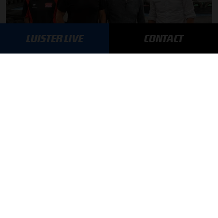
LUISTER LIVE
CONTACT
Autosport aan Tafel: Het volgende Nederlandse racetalent
03-08-2026
F1 aan Tafel: Max Verstappen geeft advies