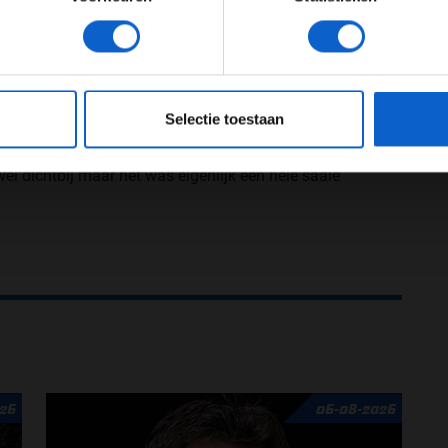
 aan het gevecht met Kimi Raikkonen in de slotfase,
JONGER DAN 24
24 JAAR OF OUDER
ijk geen zak uit. Als je vijfde rijdt en zo je vierde
nig uit. Ik verdedig in dat gevecht gewoon m’n plek
eeg ons
privacybeleid
voor meer informatie over gegevensgebruik en -bes
Selectie toestaan
. Ik kom vast te zitten achter Raikkonen die oudere
n kapot. In de laatste stint reed ik in niemandsland
el dichtbij maar het was eigenlijk een hele saaie
26
06-08-2026