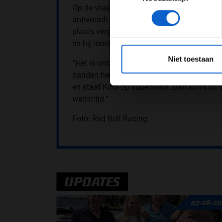
Op de vraag of Verstappen plezier beleefde
antwoordt hij als volgt: “Dat maakt me eigenl
plaats vergooit, dan maakt het voor mij wei
en hij moet maar oppassen, toch?”
*Raadpl
Niet toestaan
“Het is ontzettend balen hoe het is gelopen
banden heeft, daar rijd ik mijn eigen bande
en staat Kimi op supersofts. Dan komt hij w
wedstrijd.”
Foto: Red Bull Racing
UPDATES
07-08-20