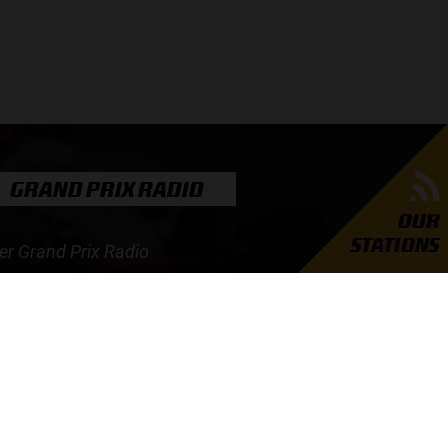
GRAND PRIX RADIO
OUR
STATIONS
er Grand Prix Radio
unders
ties