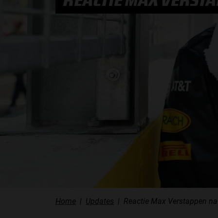
REACTIE MAX VERSTA
PODCASTS
HOE TE BELUISTEREN?
PODCAST PRESENTATOREN
PODCAST F1 AAN TAFEL
PODCAST AUTOSPORT AAN TAFEL
Home
Updates
Reactie Max Verstappen na