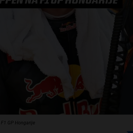
PPEN NA F1 GP HONGARIJE
F1 TEAMS KAMPIOENSCHAP
MAX VERSTAPPEN
RACE GEMIST
AANMELDEN NIEUWSBRIEF
NEEM CONTACT OP
 F1 GP Hongarije