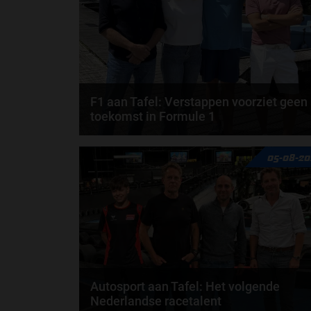
F1 aan Tafel: Verstappen voorziet geen
toekomst in Formule 1
Max Verstappen wil géén Formule 1-team, de FIA e
05-08-20
de motorfabrikanten zaten niet op één lijn en...
door
de redactie van Grand Prix Radio
Autosport aan Tafel: Het volgende
Nederlandse racetalent