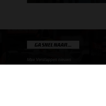
Hoe klim je naar te top in de racewereld? Wat is er
nodig om alles uit je carrière te halen? En hoe...
door
de redactie van Grand Prix Radio
GA SNEL NAAR…
Max Verstappen nieuws
Grand Prix Kwalificaties
Grand Prix Races
Grand Prix Kalender
Aanmelden nieuwsbrief