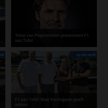
Toine van Peperstraten presenteert F1
aan Tafel
n
Rob van Someren, Beitske Visser en Frans
26
03-08-2026
Verschuur schuiven aan in de nieuwe F1 aan Tafel.
Iedere...
door
Tim Koenders
F1 aan Tafel: Max Verstappen geeft
advies