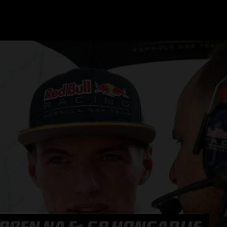
GRAND PRIX UPDATES
OVE
F1 UPDATES
FOUN
F1 KWALIFICATIES
GRAN
F1 RACES
GRAN
F1 KALENDER
F1 COUREURS KAMPIOENSCHAP