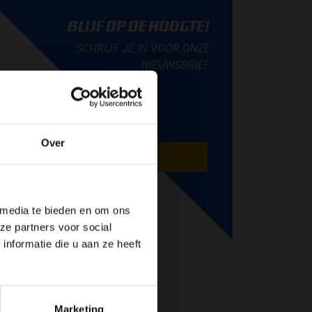
BLIJF OP DE HOOGTE!
SCHRIJF JE IN VOOR ONZE
NIEUWSBRIEF
Over
AANMELDEN
de website!
 media te bieden en om ons
ze partners voor social
nformatie die u aan ze heeft
Marketing