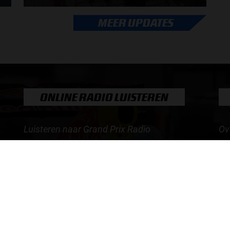
Max Verstappen adviseert Red Bull. Gaat George
MEER UPDATES
Russell weg bij Mercedes? En moet de budgetcap...
door
de redactie van Grand Prix Radio
ONLINE RADIO LUISTEREN
Luisteren naar Grand Prix Radio
Ov
Luisteren naar Grand Prix Classics
Fo
Luisteren naar Grand Prix Dance
Ac
Hoe te beluisteren?