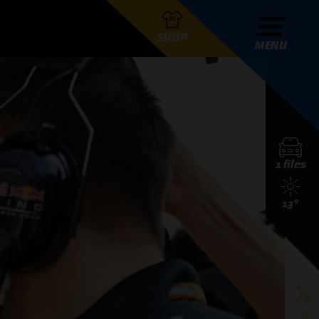
SHOP
MENU
R GRAND PRIX RADIO
1 files
DERS
13°
D PRIX RADIO TEAM
D PRIX RADIO ACTIES