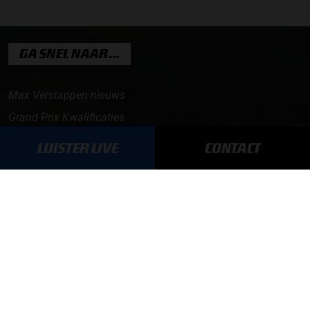
GA SNEL NAAR…
Max Verstappen nieuws
Grand Prix Kwalificaties
Grand Prix Races
LUISTER LIVE
CONTACT
Grand Prix Kalender
Aanmelden nieuwsbrief
ONLINE RADIO LUISTEREN
Luisteren naar Grand Prix Radio
Luisteren naar Grand Prix Classics
Luisteren naar Grand Prix Dance