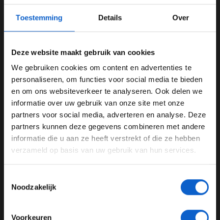
Toestemming
Details
Over
Deze website maakt gebruik van cookies
Foto: Red Bull Content Pool
We gebruiken cookies om content en advertenties te
WELKOM BIJ GRAND PRIX RADIO
personaliseren, om functies voor social media te bieden
"Red Bull Racing is herboren"
en om ons websiteverkeer te analyseren. Ook delen we
Na de zomerstop bleek echter alles anders. Allereerst op
informatie over uw gebruik van onze site met onze
Ben je 24 jaar of ouder?
Circuit Zandvoort, waar Verstappen tegen werkelijk
partners voor social media, adverteren en analyse. Deze
Pas je advertentie instellingen aan en klik hieronder om
waar alle verwachtingen in tweede wist te worden. Het
partners kunnen deze gegevens combineren met andere
door te gaan naar de website!
zou daarna nog veel mooier worden in Monza, waar de
informatie die u aan ze heeft verstrekt of die ze hebben
Nederlander met bijna twintig seconde voorsprong wist
verzameld op basis van uw gebruik van hun services.
Advertentie instellingen
te winnen.
Toon alle alcoholische drankenadvertenties (18+)
Toestemmingsselectie
Marko is duidelijk geëmotioneerd door het recente
Toon alle kansspelenadvertenties (24+)
Noodzakelijk
succes van zijn team. In gesprek met
ServusTV
spreekt
Meer informatie?
de Red Bull-topman van een herboren team: "Dit voelt
als een wedergeboorte voor ons. We zijn allemaal
Voorkeuren