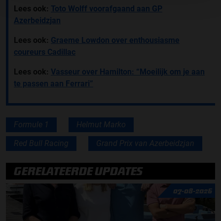
Lees ook:
Toto Wolff voorafgaand aan GP
Azerbeidzjan
Lees ook:
Graeme Lowdon over enthousiasme
coureurs Cadillac
Lees ook:
Vasseur over Hamilton: “Moeilijk om je aan
te passen aan Ferrari”
Formule 1
Helmut Marko
Red Bull Racing
Grand Prix van Azerbeidzjan
GERELATEERDE UPDATES
07-08-2026