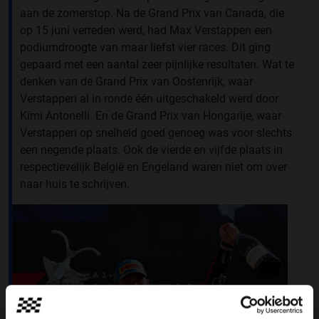
aan de zomerstop. Na de Grand Prix van Canada, die
op 15 juni verreden werd, had Max Verstappen een
podiumdroogte van maar liefst vier races. Dit ging
gepaard met een aantal zeer pijnlijke resultaten. Wat te
denken van de Grand Prix van Oostenrijk, waar
Verstappen al in ronde één uitgeschakeld werd door
Kimi Antonelli. En de Grand Prix van Hongarije, waar
Verstappen op snelheid goed genoeg was voor slechts
een negende plaats. Ook de vierde en vijfde plaats in
respectievelijk België en Engeland waren niet om over
naar huis te schrijven.