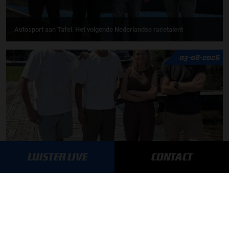
Autosport aan Tafel: Het volgende Nederlandse racetalent
03-08-2026
LUISTER LIVE
CONTACT
F1 aan Tafel: Max Verstappen geeft advies
MEER UPDATES