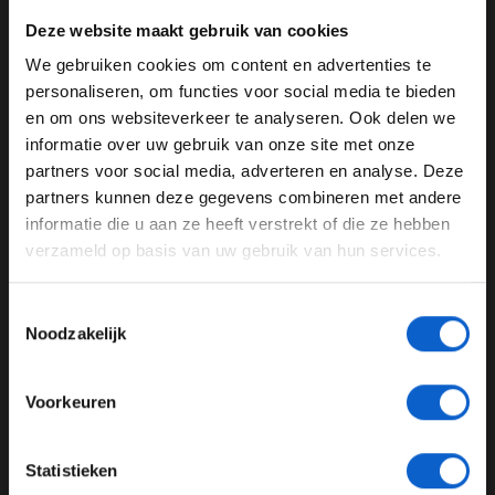
Deze website maakt gebruik van cookies
We gebruiken cookies om content en advertenties te
WELKOM BIJ GRAND PRIX RADIO
personaliseren, om functies voor social media te bieden
en om ons websiteverkeer te analyseren. Ook delen we
informatie over uw gebruik van onze site met onze
Ben je 24 jaar of ouder?
partners voor social media, adverteren en analyse. Deze
Pas je advertentie instellingen aan en klik hieronder om
partners kunnen deze gegevens combineren met andere
Lewis Hamilton
Sebastian Vettel
door te gaan naar de website!
informatie die u aan ze heeft verstrekt of die ze hebben
Jenson Button
Montreal
verzameld op basis van uw gebruik van hun services.
Advertentie instellingen
Grand Prix van Canada
Toon alle alcoholische drankenadvertenties (18+)
Toestemmingsselectie
Toon alle kansspelenadvertenties (24+)
Noodzakelijk
GERELATEERDE UPDATES
Meer informatie?
25-01-2026
Voorkeuren
PREMIUM UPDATE
JONGER DAN 24
Statistieken