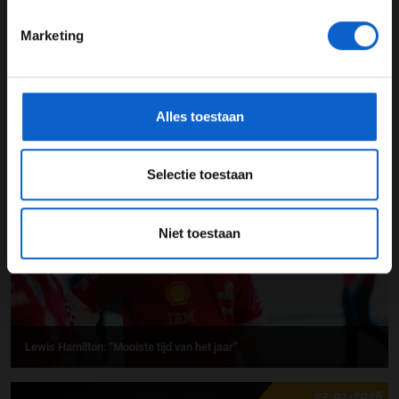
24 JAAR OF OUDER
Marketing
*Raadpleeg ons
privacybeleid
voor meer informatie over
gegevensgebruik en -bescherming.
Ferrari-coureurs kijken uit naar een uitdagend 2026-seizoen
Alles toestaan
24-01-2026
PREMIUM UPDATE
Selectie toestaan
Niet toestaan
Lewis Hamilton: “Mooiste tijd van het jaar”
23-01-2026