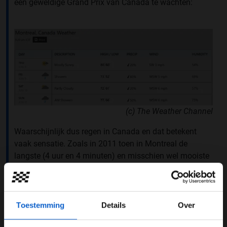
een geweldige Grand Prix van Canada te wachten:
(c) The Weather Channel
Waarschijnlijk dus regen in Canada en dat betekent
vaak sensatie. Zoals in 2011 toen in Montreal de
langste (4 uur en 4 minuten) en misschien wel mooiste
Grand Prix Formule 1 aller tijden werd verreden:
Toestemming
Details
Over