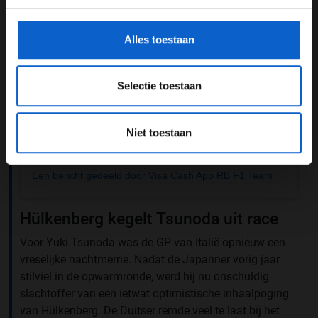
gegevensgebruik en -bescherming.
Alles toestaan
Selectie toestaan
Niet toestaan
Een bericht gedeeld door Visa Cash App RB F1 Team (@visacashapprb)
Hülkenberg kegelt Tsunoda uit race
Voor Yuki Tsunoda was de GP van Italië opnieuw een
vreselijke nachtmerrie. Nadat de Japanner vorig jaar
stilviel in de opwarmronde, werd hij nu onschuldig
slachtoffer van een ietwat optimistische inhaalpoging
van Hülkenberg. De Duitser remde veel te laat bij het