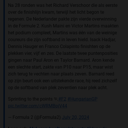
Na 28 ronden was het Richard Verschoor die als eerste
over de finishlijn kwam, terwijl het licht begon te
regenen. De Nederlander pakte zijn vierde overwinning
in de Formule 2. Kush Maini en Victor Martins maakten
het podium compleet, Martins was één van de weinige
coureurs die zijn softband in leven hield. Isack Hadjar,
Dennis Hauger en Franco Colapinto finishten op de
plekken vier, vijf en zes. De laatste twee puntenposities
gingen naar Paul Aron en Taylor Barnard. Aron kende
een slechte start, zakte van P10 naar P15, maar wist
zich terug te vechten naar plaats zeven. Barnard reed
op zijn beurt ook een uitstekende race, hij reed zichzelf
op de softband van plek zeventien naar plek acht.
Sprinting to the points 🏃
#F2
#HungarianGP
pic.twitter.com/cWRMBpjV44
— Formula 2 (@Formula2)
July 20, 2024