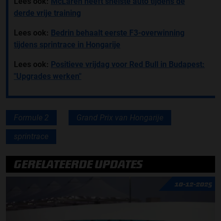
Lees ook:
McLaren heeft snelste auto tijdens de
derde vrije training
Lees ook:
Bedrin behaalt eerste F3-overwinning
tijdens sprintrace in Hongarije
Lees ook:
Positieve vrijdag voor Red Bull in Budapest:
"Upgrades werken"
Formule 2
Grand Prix van Hongarije
sprintrace
GERELATEERDE UPDATES
10-12-2025