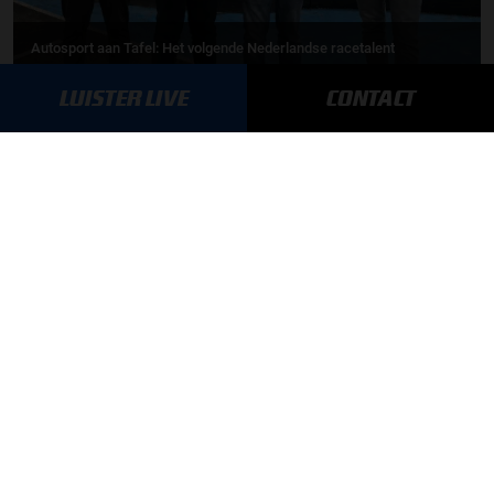
Autosport aan Tafel: Het volgende Nederlandse racetalent
LUISTER LIVE
CONTACT
03-08-2026
F1 aan Tafel: Max Verstappen geeft advies
MEER UPDATES