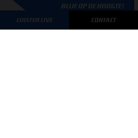
BLIJF OP DE HOOGTE!
SCHRIJF JE IN VOOR ONZE NIEUWSBRIEF
LUISTER LIVE
CONTACT
AANMELDEN
GA SNEL NAAR…