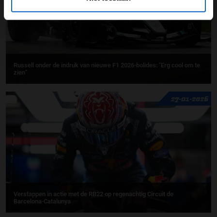
Russell onder de indruk van nieuwe F1 2026-bolides: "Erg cool om te
zien"
27-01-2026
Verstappen in actie met de RB22 op regenachtig Circuit de
Barcelona-Catalunya