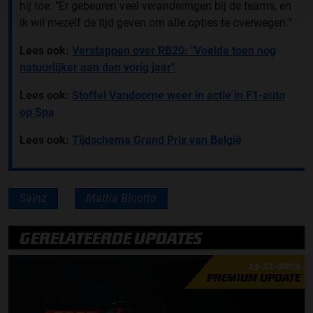
hij toe. "Er gebeuren veel veranderingen bij de teams, en
ik wil mezelf de tijd geven om alle opties te overwegen."
Lees ook:
Verstappen over RB20: "Voelde toen nog
natuurlijker aan dan vorig jaar"
Lees ook:
Stoffel Vandoorne weer in actie in F1-auto
op Spa
Lees ook:
Tijdschema Grand Prix van België
Sainz
Mattia Binotto
GERELATEERDE UPDATES
13-11-2025
PREMIUM UPDATE