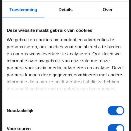
Toestemming
Details
Over
Deze website maakt gebruik van cookies
We gebruiken cookies om content en advertenties te
WELKOM BIJ GRAND PRIX RADIO
personaliseren, om functies voor social media te bieden
en om ons websiteverkeer te analyseren. Ook delen we
informatie over uw gebruik van onze site met onze
Ben je 24 jaar of ouder?
View this post on Instagram
partners voor social media, adverteren en analyse. Deze
Pas je advertentie instellingen aan en klik hieronder om
partners kunnen deze gegevens combineren met andere
door te gaan naar de website!
informatie die u aan ze heeft verstrekt of die ze hebben
verzameld op basis van uw gebruik van hun services.
Advertentie instellingen
Toon alle alcoholische drankenadvertenties (18+)
Toestemmingsselectie
Toon alle kansspelenadvertenties (24+)
Noodzakelijk
Meer informatie?
Voorkeuren