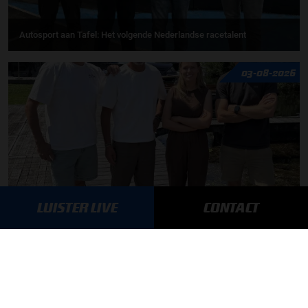
Autosport aan Tafel: Het volgende Nederlandse racetalent
03-08-2026
LUISTER LIVE
CONTACT
F1 aan Tafel: Max Verstappen geeft advies
MEER UPDATES