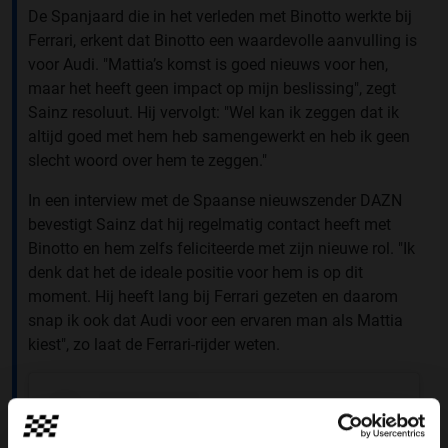
De Spanjaard die in het verleden met Binotto werkte bij
Ferrari, erkent dat Binotto een waardevolle aanvulling is
voor Audi. "Mattia’s komst is goed nieuws voor hen,
maar het heeft geen impact op mijn beslissing", zegt
Sainz resoluut. Hij vervolgt: "Wel kan ik zeggen dat ik
altijd goed met hem heb samengewerkt en heb ik geen
slecht woord over hem te zeggen."
In een interview met de Spaanse nieuwszender DAZN
bevestigt Sainz dat hij regelmatig contact heeft met
Binotto en hem zelfs feliciteerde met zijn nieuwe rol. "Ik
denk dat het de ideale positie voor hem is op dit
moment. Hij heeft lang bij Ferrari gezeten en daarom
snap ik ook dat Audi voor een ervaren man als Mattia
kiest", zo laat de Ferrari-rijder weten.