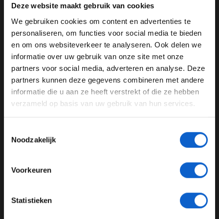
Deze website maakt gebruik van cookies
Dit bericht op Instagram bekijken
We gebruiken cookies om content en advertenties te
WELKOM BIJ GRAND PRIX RADIO
personaliseren, om functies voor social media te bieden
en om ons websiteverkeer te analyseren. Ook delen we
informatie over uw gebruik van onze site met onze
Ben je 24 jaar of ouder?
partners voor social media, adverteren en analyse. Deze
Pas je advertentie instellingen aan en klik hieronder om
partners kunnen deze gegevens combineren met andere
door te gaan naar de website!
informatie die u aan ze heeft verstrekt of die ze hebben
verzameld op basis van uw gebruik van hun services.
Advertentie instellingen
Toon alle alcoholische drankenadvertenties (18+)
Toestemmingsselectie
Toon alle kansspelenadvertenties (24+)
Noodzakelijk
Een bericht gedeeld door FORMULA 1® (@f1)
Meer informatie?
Voorkeuren
Blij met dit resultaat
Ondanks het uitvallen is Gabriel Bortoleto tevreden met
JONGER DAN 24
Statistieken
het weekend in Melbourne. Over zijn debuut zei de
24 JAAR OF OUDER
Braziliaan het volgende: ''Ik denk dat het een positief