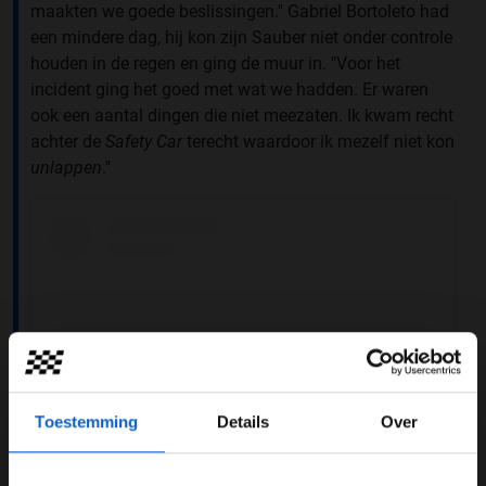
maakten we goede beslissingen." Gabriel Bortoleto had
een mindere dag, hij kon zijn Sauber niet onder controle
houden in de regen en ging de muur in. "Voor het
incident ging het goed met wat we hadden. Er waren
ook een aantal dingen die niet meezaten. Ik kwam recht
achter de
Safety Car
terecht waardoor ik mezelf niet kon
unlappen
.''
Toestemming
Details
Over