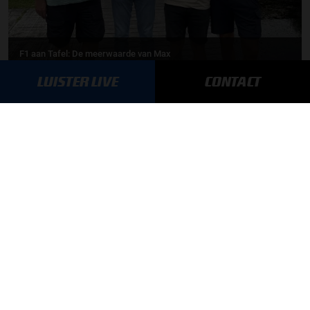
F1 aan Tafel: De meerwaarde van Max
LUISTER LIVE
CONTACT
MEER UPDATES
BLIJF OP DE HOOGTE!
SCHRIJF JE IN VOOR ONZE NIEUWSBRIEF
AANMELDEN