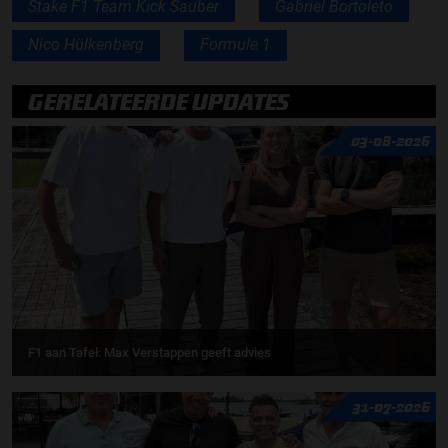
Stake F1 Team Kick Sauber
Gabriel Bortoleto
Nico Hülkenberg
Formule 1
GERELATEERDE UPDATES
03-08-2026
F1 aan Tafel: Max Verstappen geeft advies
31-07-2026