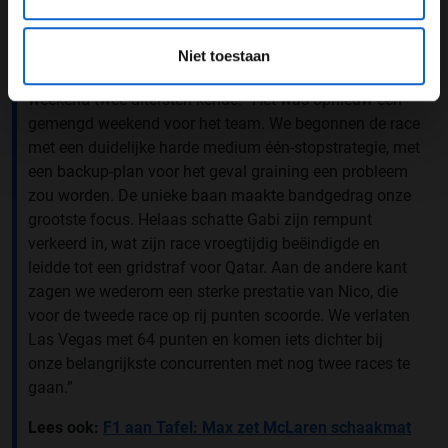
al heb laten zien.”
Gemengd weekend
Niet toestaan
Teambaas Jonathan Wheatley benadrukte dat het
weekend twee uitersten kende: “Het was opnieuw een
gemengd weekend voor het team. We begonnen de race
met een duidelijke harde medium één-stopstrategie, met
een backup-plan voor het geval graining een probleem
zou worden. De unieke baan maakte bandgedrag onze
grootste focus. Helaas schatte Gabi zijn rempunt
verkeerd in, wat zijn race vroegtijdig beëindigde en
leidde tot een gridstraf voor Qatar. Aan de andere kant
zagen we wederom een sterke prestatie van Nico, die
voor de tweede race op rij punten scoorde. We verlaten
Las Vegas met 64 punten en komen iets dichter bij
onze belangrijkste concurrenten met nog twee races te
gaan.”
Lees ook:
F1 aan Tafel: Max zet McLaren schaakmat