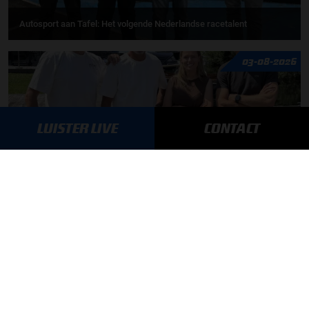
Autosport aan Tafel: Het volgende Nederlandse racetalent
03-08-2026
LUISTER LIVE
CONTACT
F1 aan Tafel: Max Verstappen geeft advies
MEER UPDATES
BLIJF OP DE HOOGTE!