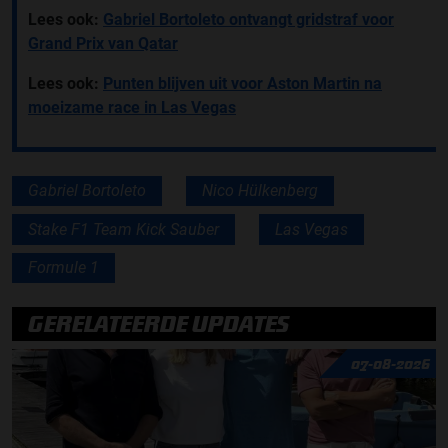
Lees ook:
Gabriel Bortoleto ontvangt gridstraf voor
Grand Prix van Qatar
Lees ook:
Punten blijven uit voor Aston Martin na
moeizame race in Las Vegas
Gabriel Bortoleto
Nico Hülkenberg
Stake F1 Team Kick Sauber
Las Vegas
Formule 1
GERELATEERDE UPDATES
07-08-2026