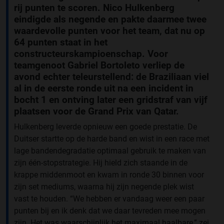
rij punten te scoren. Nico Hulkenberg
eindigde als negende en pakte daarmee twee
waardevolle punten voor het team, dat nu op
64 punten staat in het
constructeurskampioenschap. Voor
teamgenoot Gabriel Bortoleto verliep de
avond echter teleurstellend: de Braziliaan viel
al in de eerste ronde uit na een incident in
bocht 1 en ontving later een gridstraf van vijf
plaatsen voor de Grand Prix van Qatar.
Hulkenberg leverde opnieuw een goede prestatie. De
Duitser startte op de harde band en wist in een race met
lage bandendegradatie optimaal gebruik te maken van
zijn één-stopstrategie. Hij hield zich staande in de
krappe middenmoot en kwam in ronde 30 binnen voor
zijn set mediums, waarna hij zijn negende plek wist
vast te houden. “We hebben er vandaag weer een paar
punten bij en ik denk dat we daar tevreden mee mogen
zijn. Het was waarschijnlijk het maximaal haalbare,” zei