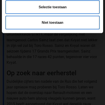
maar uitvalbeurten in drie van de vier volgende races
(Monaco, Canada, Bakoe en Oostenrijk) deden het
Selectie toestaan
zelfvertrouwen van de man uit Oefa weinig goed. Kvyat
scoorde nog een tiende en negende plaats op
Niet toestaan
Silverstone en in Singapore, maar verdere
puntenfinishes bleven uit. Dat kwam deels door de
uitontwikkelde STR11, maar de vergelijking met
teamgenoot Carlos Sainz laat zien dat Kvyat niet lekker
in zijn vel zat bij Toro Rosso. Sainz en Kvyat waren dit
seizoen tijdens 17 Grands Prix teamgenoten. Sainz
behaalde in die 17 races 42 punten, tegenover vier voor
Kvyat.
Op zoek naar eerherstel
Duidelijke cijfers ten nadele van de Rus die het volgend
jaar opnieuw mag proberen bij Toro Rosso. Laten we
hopen dat de overstap naar Renault-motoren en een
nieuwe auto hem alsnog vleugels kunnen geven, want
2015 heeft aangetoond dat Kvyat wel degelijk rauw