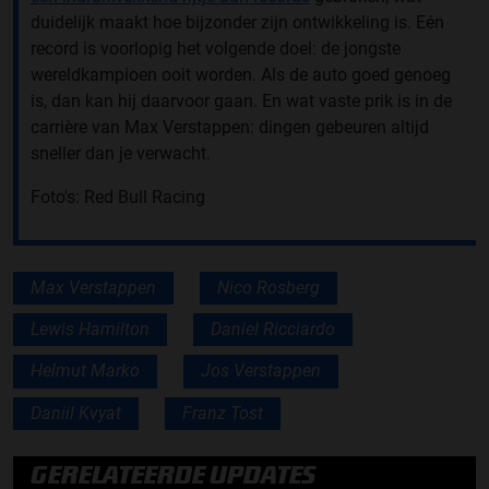
duidelijk maakt hoe bijzonder zijn ontwikkeling is. Eén
record is voorlopig het volgende doel: de jongste
wereldkampioen ooit worden. Als de auto goed genoeg
is, dan kan hij daarvoor gaan. En wat vaste prik is in de
carrière van Max Verstappen: dingen gebeuren altijd
sneller dan je verwacht.
Foto's: Red Bull Racing
Max Verstappen
Nico Rosberg
Lewis Hamilton
Daniel Ricciardo
Helmut Marko
Jos Verstappen
Daniil Kvyat
Franz Tost
GERELATEERDE UPDATES