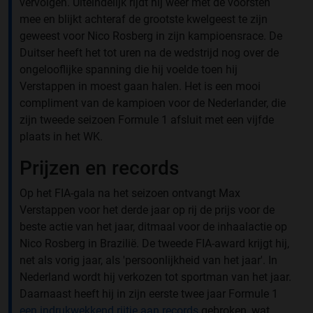
vervolgen. Uiteindelijk rijdt hij weer met de voorsten
mee en blijkt achteraf de grootste kwelgeest te zijn
geweest voor Nico Rosberg in zijn kampioensrace. De
Duitser heeft het tot uren na de wedstrijd nog over de
ongelooflijke spanning die hij voelde toen hij
Verstappen in moest gaan halen. Het is een mooi
compliment van de kampioen voor de Nederlander, die
zijn tweede seizoen Formule 1 afsluit met een vijfde
plaats in het WK.
Prijzen en records
Op het FIA-gala na het seizoen ontvangt Max
Verstappen voor het derde jaar op rij de prijs voor de
beste actie van het jaar, ditmaal voor de inhaalactie op
Nico Rosberg in Brazilië. De tweede FIA-award krijgt hij,
net als vorig jaar, als 'persoonlijkheid van het jaar'. In
Nederland wordt hij verkozen tot sportman van het jaar.
Daarnaast heeft hij in zijn eerste twee jaar Formule 1
een indrukwekkend rijtje aan records
gebroken, wat