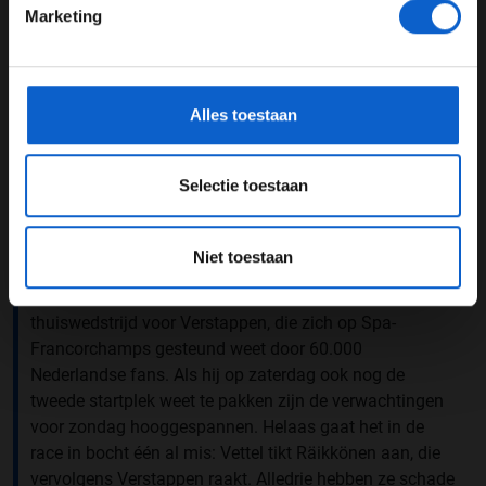
sprake meer. Verstappen scoort twee tweede plaatsen
Marketing
in Oostenrijk en Groot-Brittanië en een derde in
*Raadpleeg ons
privacybeleid
voor meer informatie over
Duitsland. Ook een vierde plaats in Canada wordt
gegevensgebruik en -bescherming.
zwaar bevochten. Nico Rosberg zit de Limburger daar
op de hielen, maar bij een ultieme inhaalpoging
Alles toestaan
blokkeert de Duitser zijn achterwielen en schuift
zijwaarts buiten de lijnen. Verstappen kan niet alleen
goed aanvallen, ook verdedigend staat hij zijn
Selectie toestaan
mannetje.
België
Niet toestaan
Met de zomerstop achter de rug wacht in België een
thuiswedstrijd voor Verstappen, die zich op Spa-
Francorchamps gesteund weet door 60.000
Nederlandse fans. Als hij op zaterdag ook nog de
tweede startplek weet te pakken zijn de verwachtingen
voor zondag hooggespannen. Helaas gaat het in de
race in bocht één al mis: Vettel tikt Räikkönen aan, die
vervolgens Verstappen raakt. Alledrie hebben ze schade