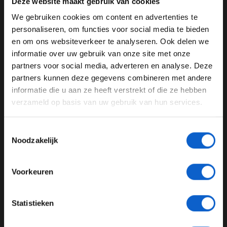
Montfort bij opa Verstappen barst het feest los, en Max
Deze website maakt gebruik van cookies
Verstappen is de nieuwe sportheld van Nederland.
We gebruiken cookies om content en advertenties te
WELKOM BIJ GRAND PRIX RADIO
personaliseren, om functies voor social media te bieden
en om ons websiteverkeer te analyseren. Ook delen we
informatie over uw gebruik van onze site met onze
Ben je 24 jaar of ouder?
partners voor social media, adverteren en analyse. Deze
Pas je advertentie instellingen aan en klik hieronder om
partners kunnen deze gegevens combineren met andere
door te gaan naar de website!
informatie die u aan ze heeft verstrekt of die ze hebben
verzameld op basis van uw gebruik van hun services.
Advertentie instellingen
Toon alle alcoholische drankenadvertenties (18+)
Toestemmingsselectie
Toon alle kansspelenadvertenties (24+)
Noodzakelijk
Wennen aan de auto
Meer informatie?
Ondank de zege in Spanje laat Verstappen in interviews
Voorkeuren
weten dat hij nog wel een paar races nodig heeft om
goed te wennen aan de auto. In Monaco blijkt dat ook
JONGER DAN 24
en meerdere keren belandt Verstappen is de vangrail. In
Statistieken
de zes races die volgen lijkt van wennen echter weinig
24 JAAR OF OUDER