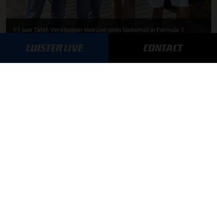
F1 aan Tafel: Verstappen voorziet geen toekomst in Formule 1
LUISTER LIVE
CONTACT
06-08-2026
Toine van Peperstraten presenteert F1 aan Tafel
05-08-2026