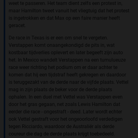
weet te passeren. Het team dient zelfs een protest in,
maar Hamilton tweet vanuit het vliegtuig dat het protest
is ingetrokken en dat Max op een faire manier heeft
geracet.
De race in Texas is er een om snel te vergeten.
Verstappen komt onaangekondigd de pits in, wat
kostbaar tijdverlies oplevert en later begeeft zijn auto
het. In Mexico wandelt Verstappen na een tumulueuze
race weer richting het podium om er daar achter te
komen dat hij een tijdstraf heeft gekregen en daardoor
is teruggezakt van de derde naar de vijfde plaats. Vettel
mag in zijn plaats de beker voor de derde plaats
ophalen. In een duel met Vettel was Verstappen even
door het gras gegaan, net zoals Lewis Hamilton dat
eerder die race - ongestraft - deed. Later wordt echter
ook Vettel gestraft voor het ongeoorloofd verdedigen
tegen Ricciardo, waardoor de Australiër als derde
coureur die dag de derde plaats krijgt toebedeeld.