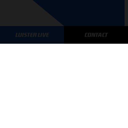
LUISTER LIVE
CONTACT
AANMELDEN
GA SNEL NAAR…
Max Verstappen nieuws