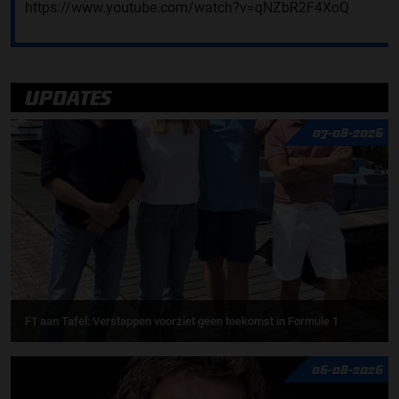
https://www.youtube.com/watch?v=qNZbR2F4XoQ
UPDATES
07-08-2026
F1 aan Tafel: Verstappen voorziet geen toekomst in Formule 1
06-08-2026