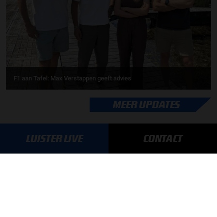
F1 aan Tafel: Max Verstappen geeft advies
MEER UPDATES
LUISTER LIVE
CONTACT
BLIJF OP DE HOOGTE!
SCHRIJF JE IN VOOR ONZE NIEUWSBRIEF