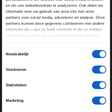
Sergio Perez
Silly Season
Gene Haas
en om ons websiteverkeer te analyseren. Ook delen we
Rich Energy Haas F1
informatie over uw gebruik van onze site met onze
Ben je 24 jaar of ouder?
partners voor social media, adverteren en analyse. Deze
Pas je advertentie instellingen aan en klik hieronder om
partners kunnen deze gegevens combineren met andere
GERELATEERDE UPDATES
door te gaan naar de website!
informatie die u aan ze heeft verstrekt of die ze hebben
17-01-2026
verzameld op basis van uw gebruik van hun services.
Advertentie instellingen
Toon alle alcoholische drankenadvertenties (18+)
Toestemmingsselectie
Toon alle kansspelenadvertenties (24+)
Noodzakelijk
Meer informatie?
Voorkeuren
JONGER DAN 24
Sergio Pérez rijdt eerste meters in Cadillac-bolide tijdens shakedown
Statistieken
in Silverstone
24 JAAR OF OUDER
Marketing
07-01-2026
*Raadpleeg ons
privacybeleid
voor meer informatie over