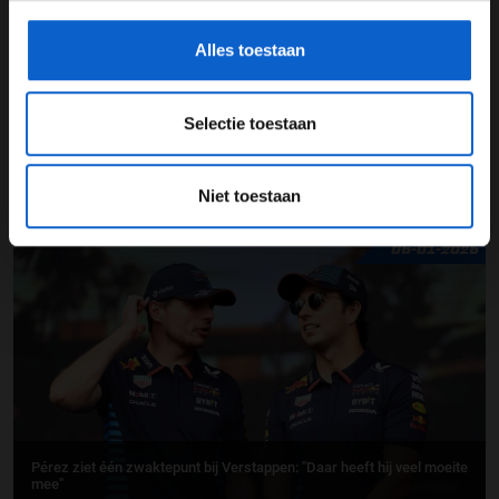
gegevensgebruik en -bescherming.
Alles toestaan
Selectie toestaan
Pérez over mentale begeleiding bij Red Bull: “6.000 pond voor één uur
therapie”
Niet toestaan
06-01-2026
Pérez ziet één zwaktepunt bij Verstappen: "Daar heeft hij veel moeite
mee"