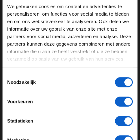
We gebruiken cookies om content en advertenties te
WELKOM BIJ GRAND PRIX RADIO
personaliseren, om functies voor social media te bieden
en om ons websiteverkeer te analyseren. Ook delen we
informatie over uw gebruik van onze site met onze
Ben je 24 jaar of ouder?
partners voor social media, adverteren en analyse. Deze
Pas je advertentie instellingen aan en klik hieronder om
partners kunnen deze gegevens combineren met andere
door te gaan naar de website!
informatie die u aan ze heeft verstrekt of die ze hebben
verzameld op basis van uw gebruik van hun services.
Advertentie instellingen
Autosport aan Tafel: Het volgende Nederlandse racetalent
Toon alle alcoholische drankenadvertenties (18+)
Toestemmingsselectie
Toon alle kansspelenadvertenties (24+)
03-08-2026
Noodzakelijk
Meer informatie?
Voorkeuren
JONGER DAN 24
Statistieken
24 JAAR OF OUDER