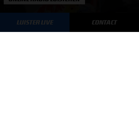
Luisteren naar Grand Prix Radio
LUISTER LIVE
CONTACT
Luisteren naar Grand Prix Classics
Luisteren naar Grand Prix Dance
Hoe te beluisteren?
GRAND PRIX RADIO
Over Grand Prix Radio
Founders
Acties
Cookies