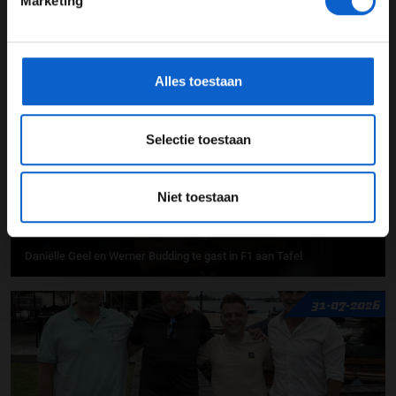
Marketing
*Raadpleeg ons
privacybeleid
voor meer informatie over
F1 aan Tafel: Max Verstappen geeft advies
gegevensgebruik en -bescherming.
03-08-2026
Alles toestaan
Selectie toestaan
Niet toestaan
Daniëlle Geel en Werner Budding te gast in F1 aan Tafel
31-07-2026