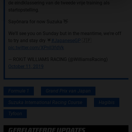
de eindklassering van de tweede vrije training als
startopstelling.
Sayōnara for now Suzuka 👋
We'll see you on Sunday but in the meantime, we're off
to try and stay dry ☔️
#JapaneseGP
🇯🇵
pic.twitter.com/XPnll3fdVk
— ROKiT WILLIAMS RACING (@WilliamsRacing)
October 11, 2019
Formule 1
Grand Prix van Japan
Suzuka International Racing Course
Hagibis
Tyfoon
GERELATEERDE UPDATES