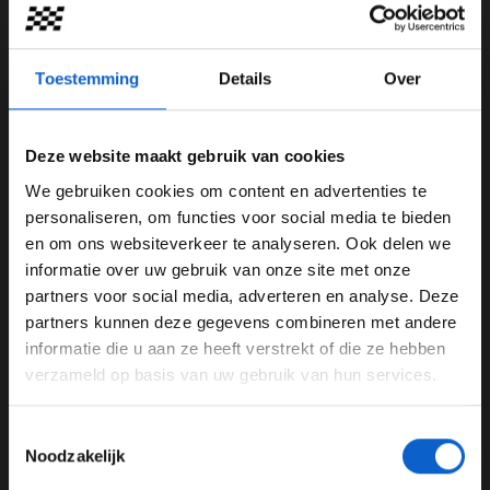
(c) McLaren F1
In de pitstraat worden massaal zandzakken gelegd om
Toestemming
Details
Over
wateroverlast tegen te gaan.
Deze website maakt gebruik van cookies
We gebruiken cookies om content en advertenties te
WELKOM BIJ GRAND PRIX RADIO
personaliseren, om functies voor social media te bieden
en om ons websiteverkeer te analyseren. Ook delen we
informatie over uw gebruik van onze site met onze
Ben je 24 jaar of ouder?
partners voor social media, adverteren en analyse. Deze
Pas je advertentie instellingen aan en klik hieronder om
partners kunnen deze gegevens combineren met andere
door te gaan naar de website!
informatie die u aan ze heeft verstrekt of die ze hebben
verzameld op basis van uw gebruik van hun services.
Advertentie instellingen
Toon alle alcoholische drankenadvertenties (18+)
Toestemmingsselectie
Toon alle kansspelenadvertenties (24+)
(c) Red Bull Content Pool
Noodzakelijk
Meer informatie?