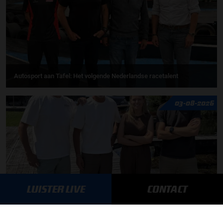
Autosport aan Tafel: Het volgende Nederlandse racetalent
03-08-2026
LUISTER LIVE
CONTACT
F1 aan Tafel: Max Verstappen geeft advies