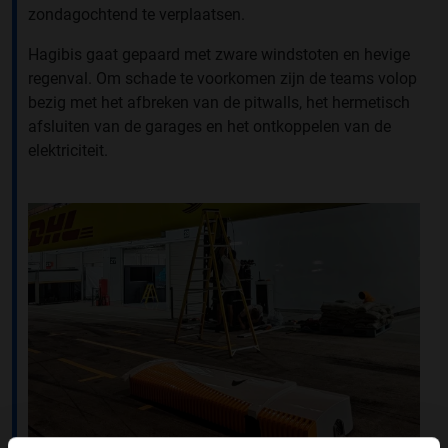
zondagochtend te verplaatsen.
Hagibis gaat gepaard met zware windstoten en hevige
regenval. Om schade te voorkomen zijn de teams volop
bezig met het afbreken van de pitwalls, het hermetisch
afsluiten van de garages en het ontkoppelen van de
elektriciteit.