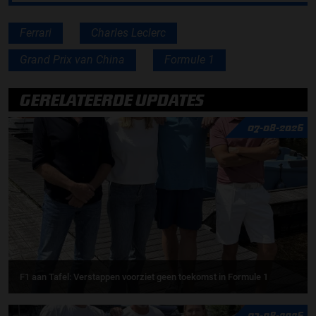
Ferrari
Charles Leclerc
Grand Prix van China
Formule 1
GERELATEERDE UPDATES
07-08-2026
F1 aan Tafel: Verstappen voorziet geen toekomst in Formule 1
03-08-2026