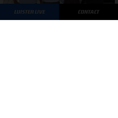
LUISTER LIVE
CONTACT
F1 aan Tafel: Max Verstappen geeft advies
MEER UPDATES
BLIJF OP DE HOOGTE!
SCHRIJF JE IN VOOR ONZE NIEUWSBRIEF