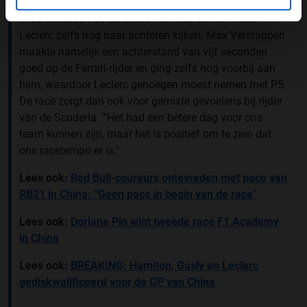
In de slotfase van de
Grand Prix
van China moest
Leclerc zelfs nog naar achteren kijken. Max Verstappen
maakte namelijk een achterstand van vijf seconden
goed op de Ferrari-rijder en ging zelfs nog voorbij aan
hem, waardoor Leclerc genoegen moest nemen met P5.
De race zorgt dan ook voor gemixte gevoelens bij rijder
van de Scuderia. '''Het had een betere dag voor ons
team kunnen zijn, maar het is positief om te zien dat
ons racetempo er is.''
Lees ook:
Red Bull-coureurs ontevreden met pace van
RB21 in China: ''Geen pace in begin van de race''
Lees ook:
Doriane Pin wint tweede race F1 Academy
in China
Lees ook:
BREAKING: Hamiton, Gasly en Leclerc
gediskwalificeerd voor de GP van China