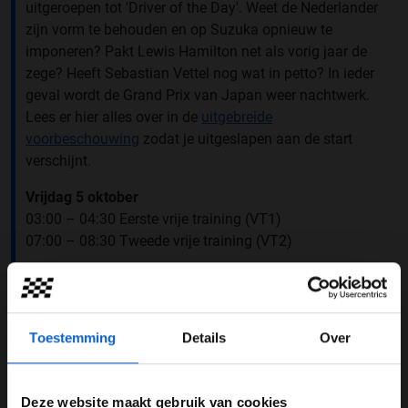
uitgeroepen tot 'Driver of the Day'. Weet de Nederlander
zijn vorm te behouden en op Suzuka opnieuw te
imponeren? Pakt Lewis Hamilton net als vorig jaar de
zege? Heeft Sebastian Vettel nog wat in petto? In ieder
geval wordt de Grand Prix van Japan weer nachtwerk.
Lees er hier alles over in de
uitgebreide
voorbeschouwing
zodat je uitgeslapen aan de start
verschijnt.
Vrijdag 5 oktober
03:00 – 04:30 Eerste vrije training (VT1)
07:00 – 08:30 Tweede vrije training (VT2)
Zaterdag 6 oktober
05:00 – 06:00 Derde vrije training (VT3)
08:00 – 09:00 Kwalificatie
Toestemming
Details
Over
Zondag 7 oktober
07:10 – 09:00 Race
Deze website maakt gebruik van cookies