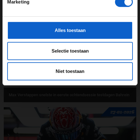
Marketing
*Raadpleeg ons
privacybeleid
voor meer informatie over
Formule E sneller dan Formule 1? "Dat zou een blamage zijn"
gegevensgebruik en -bescherming.
11-02-2026
Alles toestaan
Selectie toestaan
Niet toestaan
Max Verstappen snelste in eerste ochtendsessie testdagen Bahrein
27-01-2026