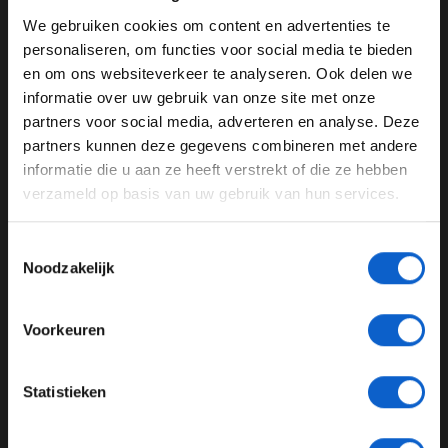
Het commentaar van Olav Mol is zoals tijdens iedere
We gebruiken cookies om content en advertenties te
kwalificatie en race ook dit weekend weer live horen via
WELKOM BIJ GRAND PRIX RADIO
personaliseren, om functies voor social media te bieden
onze Grand Prix Radio-app en de
player
op de website.
en om ons websiteverkeer te analyseren. Ook delen we
informatie over uw gebruik van onze site met onze
Ben je 24 jaar of ouder?
partners voor social media, adverteren en analyse. Deze
Pas je advertentie instellingen aan en klik hieronder om
Max Verstappen
Lewis Hamilton
partners kunnen deze gegevens combineren met andere
door te gaan naar de website!
informatie die u aan ze heeft verstrekt of die ze hebben
Sebastian Vettel
Tijdschema Formule 1
verzameld op basis van uw gebruik van hun services.
Advertentie instellingen
GERELATEERDE UPDATES
Toon alle alcoholische drankenadvertenties (18+)
Toestemmingsselectie
Toon alle kansspelenadvertenties (24+)
Noodzakelijk
17-02-2026
Meer informatie?
Voorkeuren
JONGER DAN 24
Statistieken
24 JAAR OF OUDER