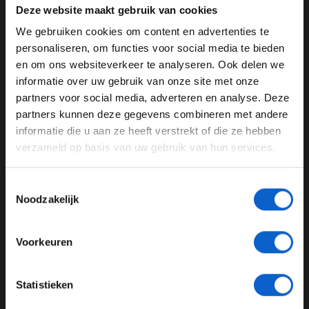
Deze website maakt gebruik van cookies
Leféber en Meindert van Buuren
We gebruiken cookies om content en advertenties te
Zaterdag 7 oktober
WELKOM BIJ GRAND PRIX RADIO
personaliseren, om functies voor social media te bieden
en om ons websiteverkeer te analyseren. Ook delen we
voorbeschouwing sprint shootout om 14:00 met Robin
informatie over uw gebruik van onze site met onze
Leféber en Meindert van Buuren
Ben je 24 jaar of ouder?
partners voor social media, adverteren en analyse. Deze
Sprint shootout om 15:00 met commentaar van Olav
Pas je advertentie instellingen aan en klik hieronder om
partners kunnen deze gegevens combineren met andere
Mol en Jack Plooij
door te gaan naar de website!
informatie die u aan ze heeft verstrekt of die ze hebben
verzameld op basis van uw gebruik van hun services.
Advertentie instellingen
Nabeschouwing sprint shootout om 15:45 met Robin
Leféber en Meindert van Buuren
Toon alle alcoholische drankenadvertenties (18+)
Toestemmingsselectie
Toon alle kansspelenadvertenties (24+)
Voorbeschouwing sprintrace om 19:00 met Robin
Noodzakelijk
Leféber en Meindert van Buuren
Meer informatie?
Sprintrace om 19:30 met commentaar van Olav Mol en
Voorkeuren
Jack Plooij
JONGER DAN 24
Statistieken
Nabeschouwing sprintrace om 20:30 met Robin Leféber
24 JAAR OF OUDER
en Meindert van Buuren