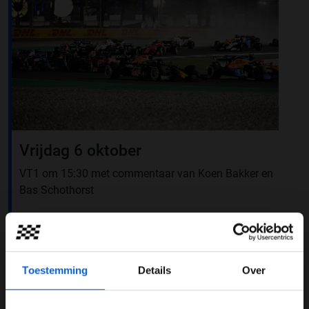
Vrijdag 6 oktober
VT1 om 15:30 met commentaar van Koen Bakker en
Bas Schothorst
Voorbeschouwing kwalificatie om 18:00 met Robin
Leféber en Meindert van Buuren
Kwalificatie om 19:00 met commentaar van Olav Mol
Toestemming
Details
Over
en Jack Plooij
Nabeschouwing kwalificatie om 20:00 met Robin