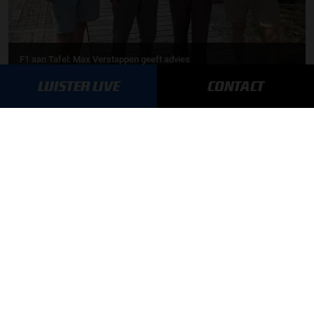
F1 aan Tafel: Max Verstappen geeft advies
LUISTER LIVE
CONTACT
MEER UPDATES
BLIJF OP DE HOOGTE!
SCHRIJF JE IN VOOR ONZE NIEUWSBRIEF
AANMELDEN