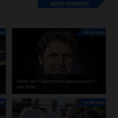
Lewis Hamilton krijgt in 2026 een nieuwe race-
MEER UPDATES
engineer. Over de boordradio zal er komend seizoen
een...
door
Tim Koenders
26
06-08-2026
Toine van Peperstraten presenteert F1
aan Tafel
n
Rob van Someren, Beitske Visser en Frans
26
03-08-2026
Verschuur schuiven aan in de nieuwe F1 aan Tafel.
Iedere...
door
Tim Koenders