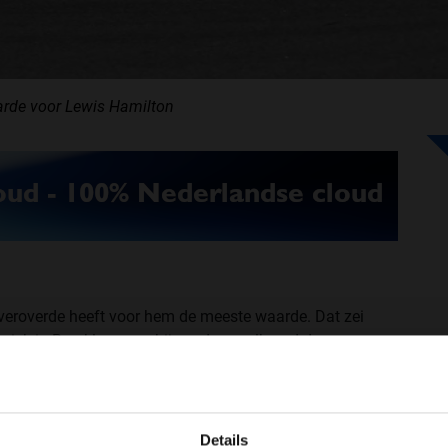
arde voor Lewis Hamilton
 veroverde heeft voor hem de meeste waarde. Dat zei
briek in Brackley waar hij werd verwelkomd door
 viervoudig wereldkampioen.
WELKOM BIJ GRAND PRIX RADIO
on. "Ik had dit niet verwacht. Iedereen bedankt voor
oit zal vergeten. Toen ik bij de ingang van de
Details