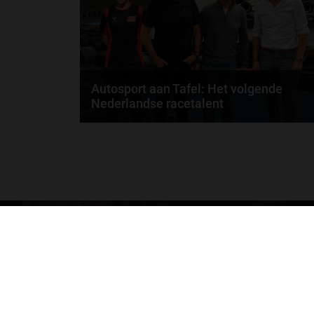
Autosport aan Tafel: Het volgende
Nederlandse racetalent
Hoe klim je naar te top in de racewereld? Wat is er
nodig om alles uit je carrière te halen? En hoe...
door
de redactie van Grand Prix Radio
GA SNEL NAAR…
Max Verstappen nieuws