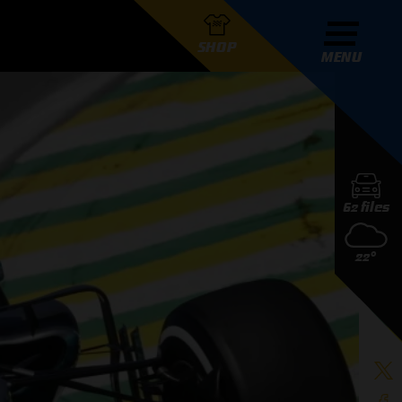
SHOP
MENU
R GRAND PRIX RADIO
62 files
DERS
22°
D PRIX RADIO TEAM
D PRIX RADIO ACTIES