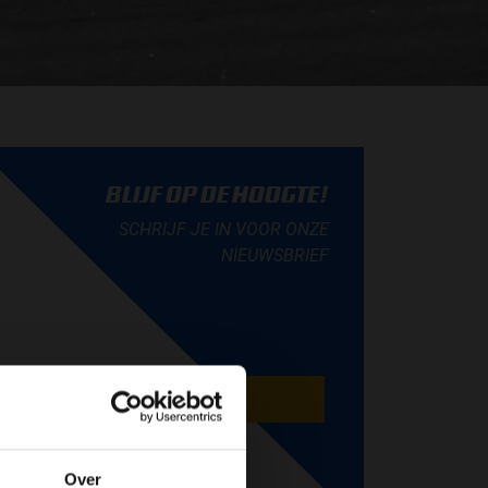
BLIJF OP DE HOOGTE!
SCHRIJF JE IN VOOR ONZE
NIEUWSBRIEF
AANMELDEN
Over