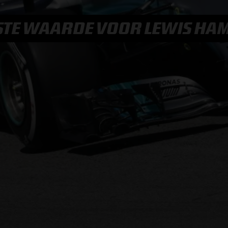
F1 TEAMS KAMPIOENSCHAP
EESTE WAARDE VOOR LEWIS HA
MAX VERSTAPPEN
RACE GEMIST
AANMELDEN NIEUWSBRIEF
NEEM CONTACT OP