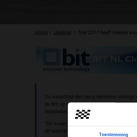
Home
Updates
Titel 2017 heeft meeste wa
De wereldtitel die Lewis Hamilton onlangs
de Brit op een feest van Mercedes op de fa
teamleden die een erehaag vormde voor de
"Dit is een zeer emotionele dag", zei Hamilt
dit warme welkom. Vandaag is iets dat ik no
Toestemming