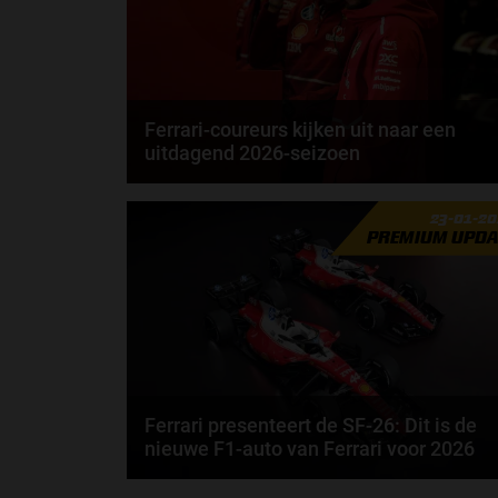
Ferrari-coureurs kijken uit naar een
uitdagend 2026-seizoen
Lewis Hamilton rijdt in 2027 al 20 jaar in de Formule
23-01-2
1. Toch geeft de Brit aan dat 2026 misschien...
PREMIUM UPDA
door
Elvira Kieboom
Ferrari presenteert de SF-26: Dit is de
nieuwe F1-auto van Ferrari voor 2026