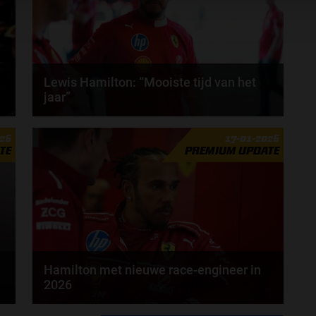
Lewis Hamilton: “Mooiste tijd van het
jaar”
Het Formule 1-seizoen van 2026 staat op het punt
026
17-01-2026
van beginnen, volgens Lewis Hamilton is dat de...
TE
PREMIUM UPDATE
door
Tim Koenders
Hamilton met nieuwe race-engineer in
2026