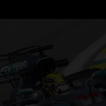
GRAND PRIX UPDATES
OVE
F1 UPDATES
FOUN
F1 KWALIFICATIES
GRAN
F1 RACES
GRAN
F1 KALENDER
F1 COUREURS KAMPIOENSCHAP