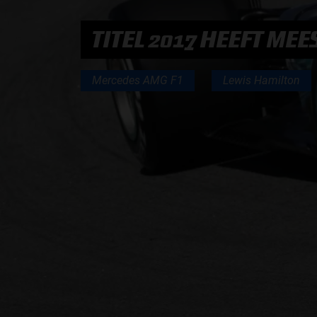
TITEL 2017 HEEFT M
PODCASTS
Mercedes AMG F1
Lewis Hamilton
HOE TE BELUISTEREN?
PODCAST PRESENTATOREN
PODCAST F1 AAN TAFEL
PODCAST AUTOSPORT AAN TAFEL