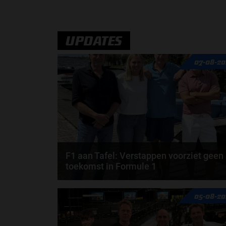
Ferrari is het volgende team die de auto presenteert
voor het Formule 1-seizoen van 2026. Dit is de...
door
Jarlo van der Vloed
UPDATES
07-08-20
F1 aan Tafel: Verstappen voorziet geen
toekomst in Formule 1
Max Verstappen wil géén Formule 1-team, de FIA e
05-08-20
de motorfabrikanten zaten niet op één lijn en...
door
de redactie van Grand Prix Radio