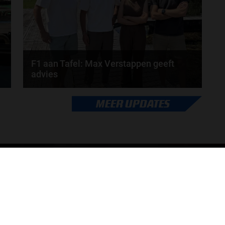
F1 aan Tafel: Max Verstappen geeft
advies
Max Verstappen adviseert Red Bull. Gaat George
MEER UPDATES
Russell weg bij Mercedes? En moet de budgetcap...
door
de redactie van Grand Prix Radio
ONLINE RADIO LUISTEREN
Luisteren naar Grand Prix Radio
Ov