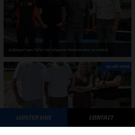
Autosport aan Tafel: Het volgende Nederlandse racetalent
03-08-2026
LUISTER LIVE
CONTACT
F1 aan Tafel: Max Verstappen geeft advies