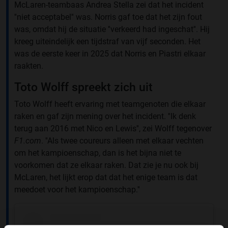
McLaren-teambaas Andrea Stella zei dat het incident
''niet acceptabel'' was. Norris gaf toe dat het zijn fout
was, omdat hij de situatie ''verkeerd had ingeschat''. Hij
kreeg uiteindelijk een tijdstraf van vijf seconden. Het
was de eerste keer in 2025 dat Norris en Piastri elkaar
raakten.
Toto Wolff spreekt zich uit
Toto Wolff heeft ervaring met teamgenoten die elkaar
raken en gaf zijn mening over het incident. ''Ik denk
terug aan 2016 met Nico en Lewis'', zei Wolff tegenover
F1.com
. ''Als twee coureurs alleen met elkaar vechten
om het kampioenschap, dan is het bijna niet te
voorkomen dat ze elkaar raken. Dat zie je nu ook bij
McLaren, het lijkt erop dat dat het enige team is dat
meedoet voor het kampioenschap.''