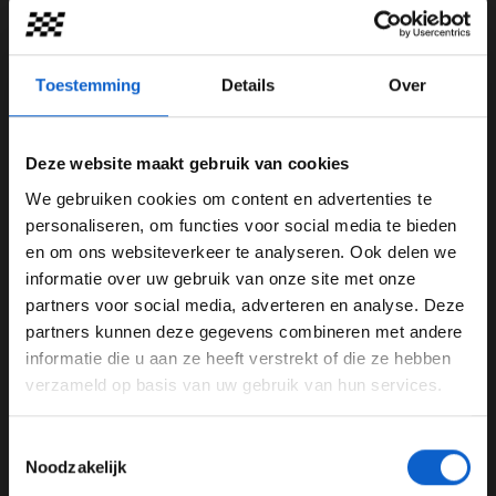
Toestemming
Details
Over
Deze website maakt gebruik van cookies
We gebruiken cookies om content en advertenties te
WELKOM BIJ GRAND PRIX RADIO
personaliseren, om functies voor social media te bieden
en om ons websiteverkeer te analyseren. Ook delen we
Dit bericht op Instagram bekijken
informatie over uw gebruik van onze site met onze
Ben je 24 jaar of ouder?
partners voor social media, adverteren en analyse. Deze
Pas je advertentie instellingen aan en klik hieronder om
partners kunnen deze gegevens combineren met andere
door te gaan naar de website!
informatie die u aan ze heeft verstrekt of die ze hebben
verzameld op basis van uw gebruik van hun services.
Advertentie instellingen
Toon alle alcoholische drankenadvertenties (18+)
Toestemmingsselectie
Toon alle kansspelenadvertenties (24+)
Noodzakelijk