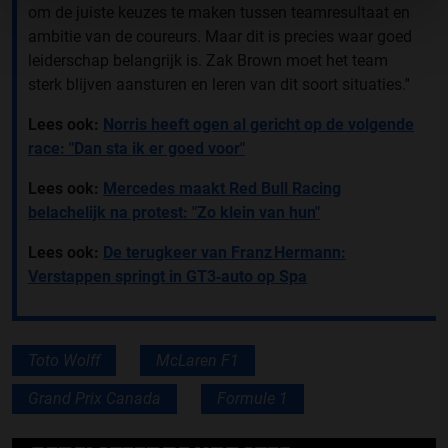
om de juiste keuzes te maken tussen teamresultaat en
ambitie van de coureurs. Maar dit is precies waar goed
leiderschap belangrijk is. Zak Brown moet het team
sterk blijven aansturen en leren van dit soort situaties.''
Lees ook:
Norris heeft ogen al gericht op de volgende
race: "Dan sta ik er goed voor"
Lees ook:
Mercedes maakt Red Bull Racing
belachelijk na protest: "Zo klein van hun"
Lees ook:
De terugkeer van Franz Hermann:
Verstappen springt in GT3‑auto op Spa
Toto Wolff
McLaren F1
Grand Prix Canada
Formule 1