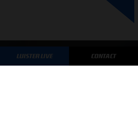
GA SNEL NAAR…
LUISTER LIVE
CONTACT
Max Verstappen nieuws
Grand Prix Kwalificaties
Grand Prix Races
Grand Prix Kalender
Aanmelden nieuwsbrief
ONLINE RADIO LUISTEREN