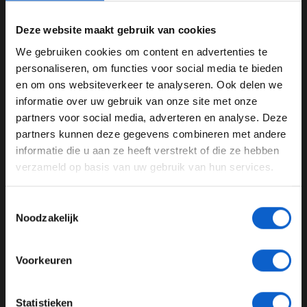
P
Coureur
Tijd
1
Nico Rosberg
1:35,417
Deze website maakt gebruik van cookies
2
Sebastian Vettel
+0,706
We gebruiken cookies om content en advertenties te
3
Valtteri Bottas
+1,119
WELKOM BIJ GRAND PRIX RADIO
personaliseren, om functies voor social media te bieden
4
Kimi Raikkonen
+1,246
en om ons websiteverkeer te analyseren. Ook delen we
5
Felipe Massa
+1,599
informatie over uw gebruik van onze site met onze
Ben je 24 jaar of ouder?
6
Daniel Ricciardo
+1,708
partners voor social media, adverteren en analyse. Deze
7
Sergio Perez
+1,795
Pas je advertentie instellingen aan en klik hieronder om
partners kunnen deze gegevens combineren met andere
8
Daniil Kvyat
+2,042
door te gaan naar de website!
informatie die u aan ze heeft verstrekt of die ze hebben
9
Max Verstappen
+2,166
verzameld op basis van uw gebruik van hun services.
Advertentie instellingen
10
Lewis Hamilton
'-
Toon alle alcoholische drankenadvertenties (18+)
11
Carlos Sainz
Toestemmingsselectie
Toon alle kansspelenadvertenties (24+)
12
Jenson Button
Noodzakelijk
13
Nico Hulkenberg
Meer informatie?
14
Fernando Alonso
Voorkeuren
15
Romain Grosjean
16
Esteban Gutierrez
JONGER DAN 24
Statistieken
17
Kevin Magnussen