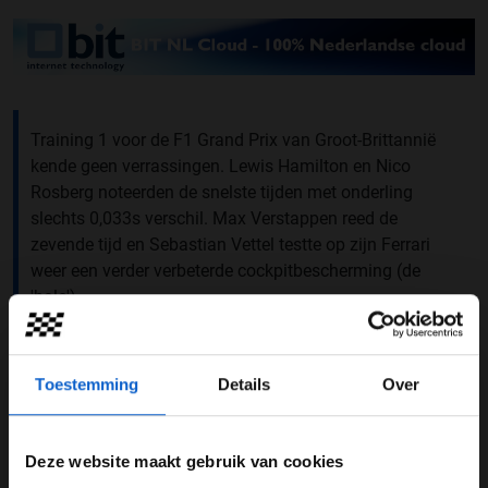
Training 1 voor de F1 Grand Prix van Groot-Brittannië
kende geen verrassingen. Lewis Hamilton en Nico
Rosberg noteerden de snelste tijden met onderling
slechts 0,033s verschil. Max Verstappen reed de
zevende tijd en Sebastian Vettel testte op zijn Ferrari
weer een verder verbeterde cockpitbescherming (de
'halo').
Uitslag training 1 Britse Grand
Prix
Toestemming
Details
Over
P
Coureur
Tijd
1
Lewis Hamilton
1:31,654
Deze website maakt gebruik van cookies
2
Nico Rosberg
+0,033