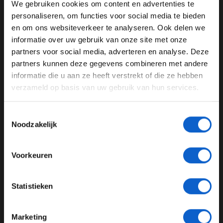
We gebruiken cookies om content en advertenties te
3
Nico Hulkenberg
+0,838
WELKOM BIJ GRAND PRIX RADIO
personaliseren, om functies voor social media te bieden
4
Sebastian Vettel
+0,847
en om ons websiteverkeer te analyseren. Ook delen we
5
Daniel Ricciardo
+1,119
informatie over uw gebruik van onze site met onze
Ben je 24 jaar of ouder?
6
Kimi Raikkonen
+1,385
partners voor social media, adverteren en analyse. Deze
Pas je advertentie instellingen aan en klik hieronder om
7
Max Verstappen
+1,548
partners kunnen deze gegevens combineren met andere
door te gaan naar de website!
8
Sergio Perez
+1,581
informatie die u aan ze heeft verstrekt of die ze hebben
9
Carlos Sainz
+1,792
verzameld op basis van uw gebruik van hun services.
Advertentie instellingen
10
Fernando Alonso
+1,873
Toon alle alcoholische drankenadvertenties (18+)
11
Daniil Kvyat
+2,084
Toestemmingsselectie
Toon alle kansspelenadvertenties (24+)
Noodzakelijk
12
Jenson Button
+2,478
13
Valtteri Bottas
+2,609
Meer informatie?
14
Felipe Massa
+2,802
Voorkeuren
15
Romain Grosjean
+2,893
16
Felipe Nasr
+3,151
JONGER DAN 24
Statistieken
17
Jolyon Palmer
+3,605
24 JAAR OF OUDER
18
Charles Leclerc
+4,290
19
Esteban Ocon
+4,326
Marketing