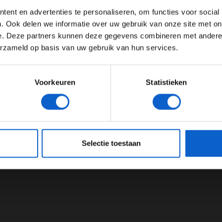
Advertentie instellingen
ent en advertenties te personaliseren, om functies voor social
3 F1 GP Monaco
Toon alle alcoholische drankenadvertenties (18+)
. Ook delen we informatie over uw gebruik van onze site met on
e. Deze partners kunnen deze gegevens combineren met andere i
Toon alle kansspelenadvertenties (24+)
erzameld op basis van uw gebruik van hun services.
Meer informatie?
Voorkeuren
Statistieken
JONGER DAN 24
24 JAAR OF OUDER
eeg ons
privacybeleid
voor meer informatie over gegevensgebruik en -bes
Selectie toestaan