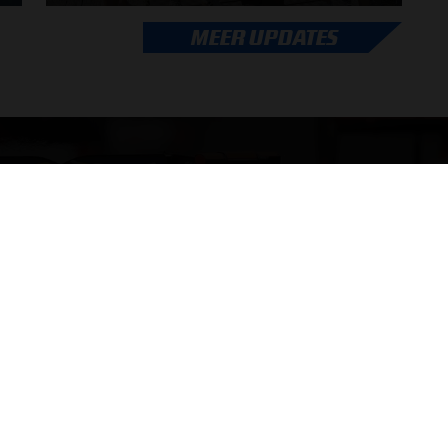
Max Verstappen adviseert Red Bull. Gaat George
MEER UPDATES
Russell weg bij Mercedes? En moet de budgetcap...
door
de redactie van Grand Prix Radio
ONLINE RADIO LUISTEREN
Luisteren naar Grand Prix Radio
Ov
Luisteren naar Grand Prix Classics
Fo
Luisteren naar Grand Prix Dance
Ac
Hoe te beluisteren?