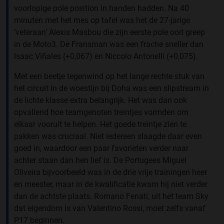
voorlopige pole position in handen hadden. Na 40
minuten met het mes op tafel was het de 27-jarige
‘veteraan’ Alexis Masbou die zijn eerste pole ooit greep
in de Moto3. De Fransman was een fractie sneller dan
Isaac Viñales (+0,067) en Niccolo Antonelli (+0,075).
Met een beetje tegenwind op het lange rechte stuk van
het circuit in de woestijn bij Doha was een slipstream in
de lichte klasse extra belangrijk. Het was dan ook
opvallend hoe teamgenoten treintjes vormden om
elkaar vooruit te helpen. Het goede treintje zien te
pakken was cruciaal. Niet iedereen slaagde daar even
goed in, waardoor een paar favorieten verder naar
achter staan dan hen lief is. De Portugees Miguel
Oliveira bijvoorbeeld was in de drie vrije trainingen heer
en meester, maar in de kwalificatie kwam hij niet verder
dan de achtste plaats. Romano Fenati, uit het team Sky
dat eigendom is van Valentino Rossi, moet zelfs vanaf
P17 beginnen.