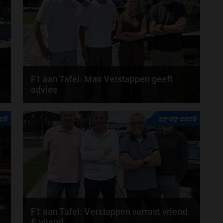
F1 aan Tafel: Max Verstappen geeft
advies
n
Max Verstappen adviseert Red Bull. Gaat George
026
27-07-2026
Russell weg bij Mercedes? En moet de budgetcap...
door
de redactie van Grand Prix Radio
F1 aan Tafel: Verstappen verrast vriend
& vijand