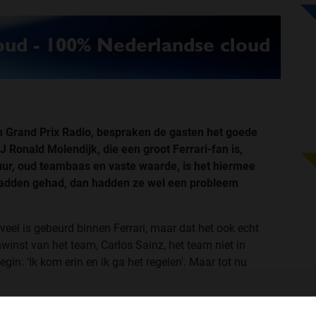
an Grand Prix Radio, bespraken de gasten het goede
 Ronald Molendijk, die een groot Ferrari-fan is,
huur, oud teambaas en vaste waarde, is het hiermee
 hadden gehad, dan hadden ze wel een probleem
veel is gebeurd binnen Ferrari, maar dat het ook echt
winst van het team, Carlos Sainz, het team niet in
egin: 'Ik kom erin en ik ga het regelen'. Maar tot nu