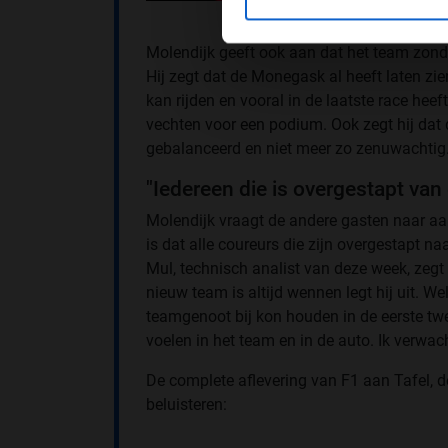
Molendijk geeft ook aan dat het team zonde
Hij zegt dat de Monegask al heeft laten zie
kan rijden en vooral in de laatste race hee
vechten voor een podium. Ook zegt hij dat de
gebalanceerd en niet meer zo zenuwachtig
"Iedereen die is overgestapt van
Molendijk vraagt de andere gasten naar aan
is dat alle coureurs die zijn overgestapt n
Mul, technisch analist van deze week, zegt
nieuw team is altijd wennen legt hij uit. Wel
teamgenoot bij kon houden in de eerste twee 
voelen in het team en in de auto. Ik verwa
De complete aflevering van F1 aan Tafel, de
beluisteren: