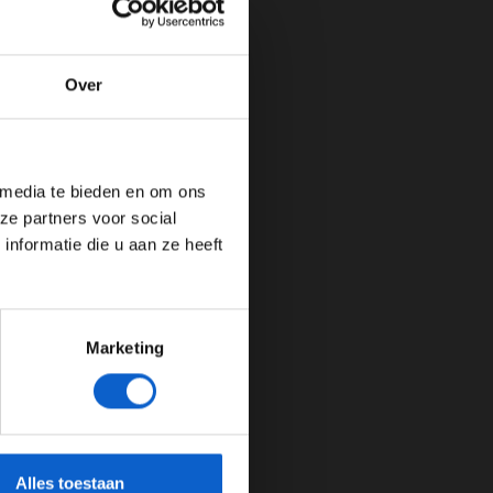
Over
de website!
 media te bieden en om ons
ze partners voor social
nformatie die u aan ze heeft
Marketing
cherming.
Alles toestaan