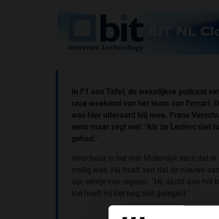
In F1 aan Tafel, de wekelijkse podcast v
race weekend van het team van Ferrari. DJ
was hier uiteraard blij mee. Frans Versc
eens maar zegt wel: "Als ze Leclerc niet
gehad."
Verschuur is het met Molendijk eens dat er 
nodig was. Hij haalt aan dat de nieuwe aan
zijn eentje kan regelen. "Hij dacht aan het b
toe heeft hij het nog niet geregeld."