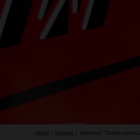
Home
Updates
Verschuur: “Zonder Leclerc z