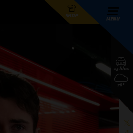
SHOP
MENU
R GRAND PRIX RADIO
13 files
DERS
28°
D PRIX RADIO TEAM
D PRIX RADIO ACTIES