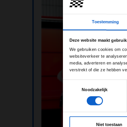
Toestemming
Pas je adv
Deze website maakt gebruik
We gebruiken cookies om cont
websiteverkeer te analyseren
media, adverteren en analys
verstrekt of die ze hebben v
Toestemmingsselectie
Noodzakelijk
*Raadpl
Niet toestaan