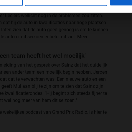
Foto: Scuderia Ferrari Press Office
r Leclerc wellicht nog in de problemen zou zitten.
n dat hij de auto in kwalificaties naar hoge plaatsen
ft laten zien dat de auto goed genoeg is om te kunnen
 auto er dit seizoen er beter uit ziet. Meer
.
 een team heeft het wel moeilijk"
leiding van het gesprek over Sainz dat het duidelijk
aar een ander team een moeilijk begin hebben. Jeroen
 dat dat te verwachten was. Een nieuwe auto en een
 geeft Mul aan blij te zijn om te zien dat Sainz zijn
kwalificatierondes. "Hij begint zich steeds fijner te
cht wel nog meer van hem dit seizoen."
 wekelijkse podcast van Grand Prix Radio, is hier te