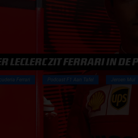
F1 TEAMS KAMPIOENSCHAP
MAX VERSTAPPEN
RACE GEMIST
 LECLERC ZIT FERRARI IN DE
AANMELDEN NIEUWSBRIEF
cuderia Ferrari
Podcast F1 Aan Tafel
Jeroen Mul
NEEM CONTACT OP