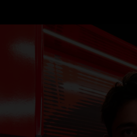
GRAND PRIX UPDATES
OVE
F1 UPDATES
FOUN
F1 KWALIFICATIES
GRAN
F1 RACES
GRAN
F1 KALENDER
F1 COUREURS KAMPIOENSCHAP