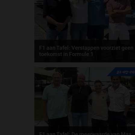
F1 aan Tafel: Verstappen voorziet geen
toekomst in Formule 1
Max Verstappen wil géén Formule 1-team, de FIA e
31-07-2
de motorfabrikanten zaten niet op één lijn en...
door
de redactie van Grand Prix Radio
F1 aan Tafel: De meerwaarde van Max