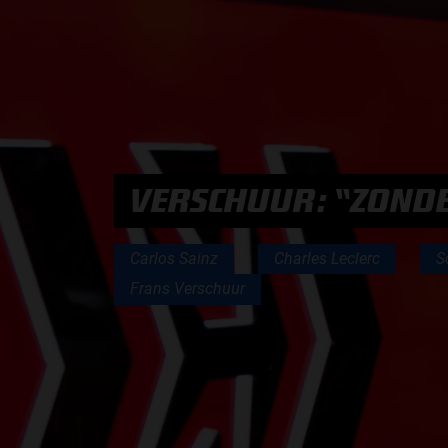
PODCASTS
HOE TE BELUISTEREN?
PODCAST PRESENTATOREN
VERSCHUUR: “ZONDER
PODCAST F1 AAN TAFEL
Carlos Sainz
Charles Leclerc
S
PODCAST AUTOSPORT AAN TAFEL
Frans Verschuur