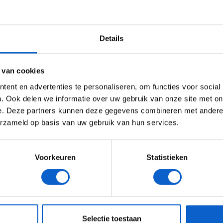
WELKOM BIJ GRAND PRIX RADIO
Details
Ben je 24 jaar of ouder?
ertentie instellingen aan en klik hieronder om door te gaan naar 
 van cookies
Advertentie instellingen
ent en advertenties te personaliseren, om functies voor social
Toon alle alcoholische drankenadvertenties (18+)
. Ook delen we informatie over uw gebruik van onze site met on
e. Deze partners kunnen deze gegevens combineren met andere i
Toon alle kansspelenadvertenties (24+)
erzameld op basis van uw gebruik van hun services.
Meer informatie?
Voorkeuren
Statistieken
JONGER DAN 24
24 JAAR OF OUDER
eeg ons
privacybeleid
voor meer informatie over gegevensgebruik en -bes
Selectie toestaan