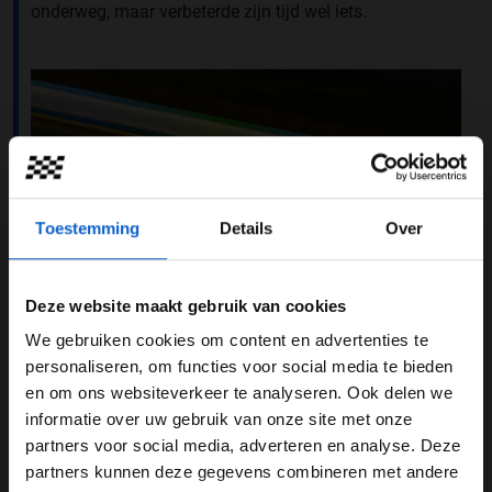
onderweg, maar verbeterde zijn tijd wel iets.
Toestemming
Details
Over
Deze website maakt gebruik van cookies
We gebruiken cookies om content en advertenties te
WELKOM BIJ GRAND PRIX RADIO
personaliseren, om functies voor social media te bieden
Foto: Red Bull Content Pool (Clive Mason/Getty Images)
en om ons websiteverkeer te analyseren. Ook delen we
Straf boven het hoofd
informatie over uw gebruik van onze site met onze
Ben je 24 jaar of ouder?
partners voor social media, adverteren en analyse. Deze
Volgens een nieuwe regel verliezen coureurs hun
Pas je advertentie instellingen aan en klik hieronder om
partners kunnen deze gegevens combineren met andere
rondetijd automatisch onder dubbel geel. Voor de
door te gaan naar de website!