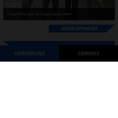
F1 aan Tafel: Max Verstappen geeft advies
MEER UPDATES
BLIJF OP DE HOOGTE!
LUISTER LIVE
CONTACT
SCHRIJF JE IN VOOR ONZE NIEUWSBRIEF
AANMELDEN