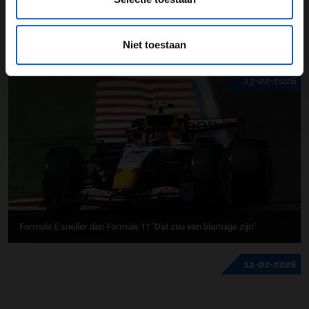
Stewards
Grand Prix Qatar
Niet toestaan
GERELATEERDE UPDATES
17-02-2026
Formule E sneller dan Formule 1? "Dat zou een blamage zijn"
11-02-2026