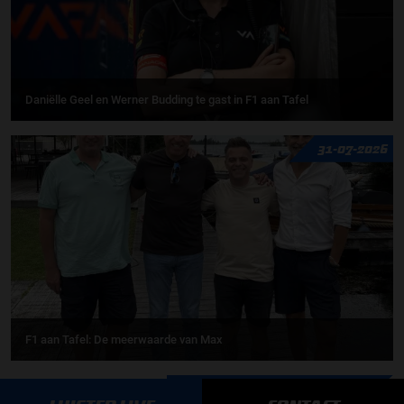
Daniëlle Geel en Werner Budding te gast in F1 aan Tafel
31-07-2026
F1 aan Tafel: De meerwaarde van Max
MEER UPDATES