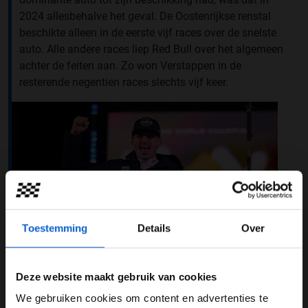
2024 allesbehalve het geval. De Oostenrijkse renstal
beschikte alleen in de eerste vijf races over de snelste
auto. Alle andere races liep Red Bull over het algemeen
achter de feiten aan. Zo won Verstappen in de
resterende negentien races slechts vijf keer.
Toestemming
Details
Over
Deze website maakt gebruik van cookies
We gebruiken cookies om content en advertenties te
Foto: Red Bull Content Pool