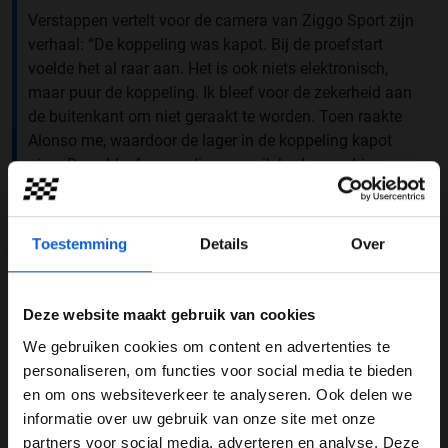
Verstappen vertelt voor de camera van Ziggo Sport zijn
verhaal: “De koppeling was kapot. Bij de proefstart
voelde het al raar aan. Het is ook niets elektronisch,
maar puur de koppeling. Ik bleef voor de zekerheid aan
de buitenkant om niet geraakt te worden. Toen raakte
Alonso me, waardoor de lager in de koppeling kapot
ging. Deze bleef maar slippen en ik had geen drive
meer. We hadden gehoopt op iets anders. Dit is ook
vooral jammer voor al die fans.”
Toestemming
Details
Over
Max Verstappen
Deze website maakt gebruik van cookies
We gebruiken cookies om content en advertenties te
GERELATEERDE UPDATES
WELKOM BIJ GRAND PRIX RADIO
personaliseren, om functies voor social media te bieden
17-02-2026
en om ons websiteverkeer te analyseren. Ook delen we
informatie over uw gebruik van onze site met onze
Ben je 24 jaar of ouder?
partners voor social media, adverteren en analyse. Deze