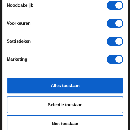
Toon alle kansspelenadvertenties (24+)
Noodzakelijk
UPDATES
Meer informatie?
07-08-2026
Voorkeuren
JONGER DAN 24
Statistieken
24 JAAR OF OUDER
Marketing
*Raadpleeg ons
privacybeleid
voor meer informatie over
gegevensgebruik en -bescherming.
F1 aan Tafel: Verstappen voorziet geen toekomst in Formule 1
Alles toestaan
06-08-2026
Selectie toestaan
Niet toestaan