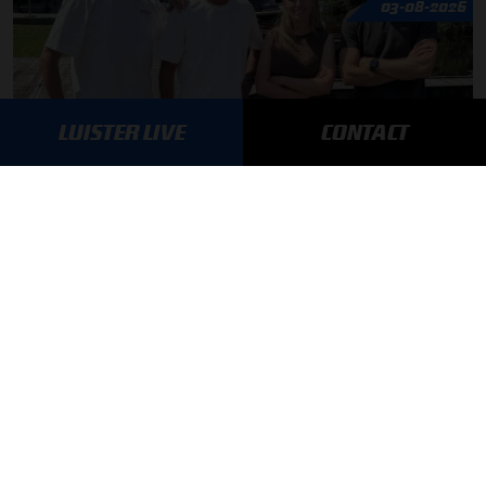
03-08-2026
LUISTER LIVE
CONTACT
F1 aan Tafel: Max Verstappen geeft advies
MEER UPDATES
BLIJF OP DE HOOGTE!
SCHRIJF JE IN VOOR ONZE NIEUWSBRIEF