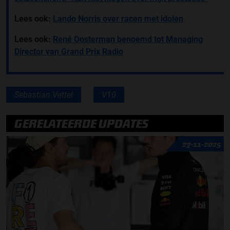
Lees ook:
Lando Norris over racen met idolen
Lees ook:
René Oosterman benoemd tot Managing
Director van Grand Prix Radio
Sebastian Vettel
V10
GERELATEERDE UPDATES
27-11-2025