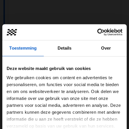
Dit bericht op Instagram bekijken
Toestemming
Details
Over
Deze website maakt gebruik van cookies
We gebruiken cookies om content en advertenties te
WELKOM BIJ GRAND PRIX RADIO
personaliseren, om functies voor social media te bieden
en om ons websiteverkeer te analyseren. Ook delen we
informatie over uw gebruik van onze site met onze
Ben je 24 jaar of ouder?
partners voor social media, adverteren en analyse. Deze
Pas je advertentie instellingen aan en klik hieronder om
partners kunnen deze gegevens combineren met andere
door te gaan naar de website!
informatie die u aan ze heeft verstrekt of die ze hebben
Een bericht gedeeld door Sebastian Vettel (@sebastianvettel)
verzameld op basis van uw gebruik van hun services.
Advertentie instellingen