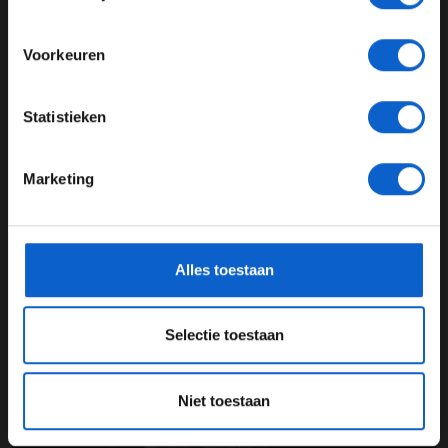
07-08-2026
Meer informatie?
Voorkeuren
JONGER DAN 24
Statistieken
24 JAAR OF OUDER
Marketing
*Raadpleeg ons
privacybeleid
voor meer informatie over
F1 aan Tafel: Verstappen voorziet geen toekomst in Formule 1
gegevensgebruik en -bescherming.
Alles toestaan
06-08-2026
Selectie toestaan
Niet toestaan