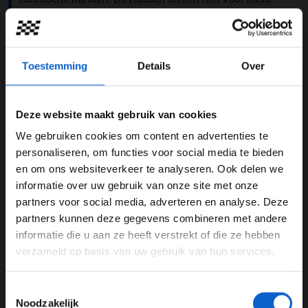
geld in (sport)projecten en dus wordt er volop
gespeculeerd over een terugkeer van de Formule 1 naar
de Groene Hel. Voorlopig doen we het nog even met
oude beelden:
Toestemming
Details
Over
Deze website maakt gebruik van cookies
We gebruiken cookies om content en advertenties te
WELKOM BIJ GRAND PRIX RADIO
personaliseren, om functies voor social media te bieden
en om ons websiteverkeer te analyseren. Ook delen we
informatie over uw gebruik van onze site met onze
Ben je 24 jaar of ouder?
partners voor social media, adverteren en analyse. Deze
Pas je advertentie instellingen aan en klik hieronder om
partners kunnen deze gegevens combineren met andere
door te gaan naar de website!
informatie die u aan ze heeft verstrekt of die ze hebben
verzameld op basis van uw gebruik van hun services.
Advertentie instellingen
Toon alle alcoholische drankenadvertenties (18+)
UPDATES
Toestemmingsselectie
Toon alle kansspelenadvertenties (24+)
Noodzakelijk