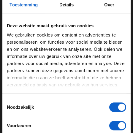
Toestemming
Details
Over
Deze website maakt gebruik van cookies
We gebruiken cookies om content en advertenties te
WELKOM BIJ GRAND PRIX RADIO
personaliseren, om functies voor social media te bieden
en om ons websiteverkeer te analyseren. Ook delen we
informatie over uw gebruik van onze site met onze
Ben je 24 jaar of ouder?
UPDATES
partners voor social media, adverteren en analyse. Deze
Pas je advertentie instellingen aan en klik hieronder om
partners kunnen deze gegevens combineren met andere
05-08-2026
door te gaan naar de website!
informatie die u aan ze heeft verstrekt of die ze hebben
verzameld op basis van uw gebruik van hun services.
Advertentie instellingen
Toon alle alcoholische drankenadvertenties (18+)
Toestemmingsselectie
Toon alle kansspelenadvertenties (24+)
Noodzakelijk
Meer informatie?
Voorkeuren