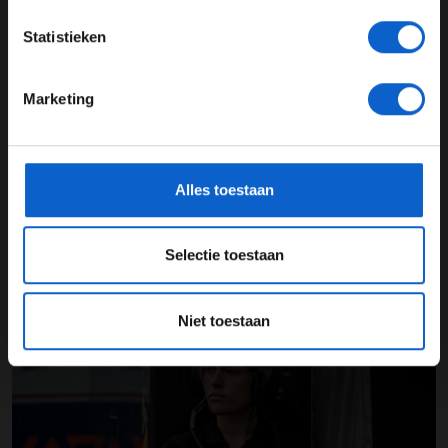
Autosport aan Tafel: Het volgende Nederlandse racetalent
JONGER DAN 24
Statistieken
24 JAAR OF OUDER
03-08-2026
Marketing
*Raadpleeg ons
privacybeleid
voor meer informatie over
gegevensgebruik en -bescherming.
Alles toestaan
Selectie toestaan
F1 aan Tafel: Max Verstappen geeft advies
Niet toestaan
03-08-2026