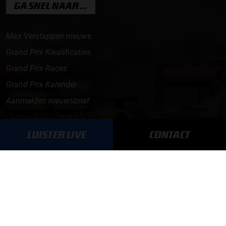
GA SNEL NAAR…
Max Verstappen nieuws
Grand Prix Kwalificaties
Grand Prix Races
Grand Prix Kalender
Aanmelden nieuwsbrief
ONLINE RADIO LUISTEREN
LUISTER LIVE
CONTACT
Luisteren naar Grand Prix Radio
Luisteren naar Grand Prix Classics
Luisteren naar Grand Prix Dance
Hoe te beluisteren?