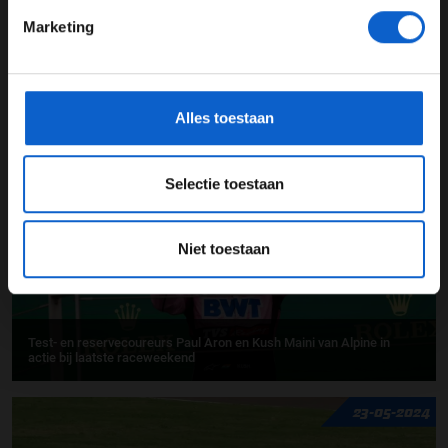
Marketing
*Raadpleeg ons
privacybeleid
voor meer informatie over
gegevensgebruik en -bescherming.
Eerste testdag van de FIA Formula 2 post-season tests
Alles toestaan
03-12-2025
Selectie toestaan
Niet toestaan
Test- en reservecoureurs Paul Aron en Kush Maini van Alpine in
actie bij laatste raceweekend
23-05-2024