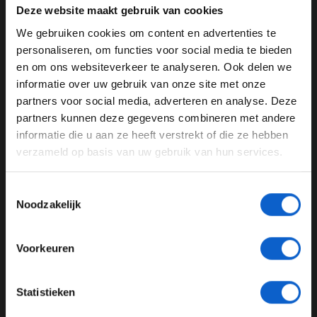
die Yamaha doorvoerde om de machine met name in
Deze website maakt gebruik van cookies
de bochten beter te laten werken.
We gebruiken cookies om content en advertenties te
WELKOM BIJ GRAND PRIX RADIO
personaliseren, om functies voor social media te bieden
Marc Marquez, gisteren nog de snelste, deed het
en om ons websiteverkeer te analyseren. Ook delen we
duidelijk iets rustiger aan en concentreerde zich op het
informatie over uw gebruik van onze site met onze
testen van nieuwe onderdelen. Hij sloot af met de
Ben je 24 jaar of ouder?
partners voor social media, adverteren en analyse. Deze
achtste tijd.
Pas je advertentie instellingen aan en klik hieronder om
partners kunnen deze gegevens combineren met andere
door te gaan naar de website!
informatie die u aan ze heeft verstrekt of die ze hebben
verzameld op basis van uw gebruik van hun services.
Advertentie instellingen
test
Sepang
Maleisië
Toon alle alcoholische drankenadvertenties (18+)
Toestemmingsselectie
Toon alle kansspelenadvertenties (24+)
GERELATEERDE UPDATES
Noodzakelijk
Meer informatie?
10-12-2025
Voorkeuren
JONGER DAN 24
Statistieken
24 JAAR OF OUDER