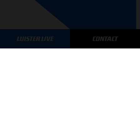
LUISTER LIVE
CONTACT
AANMELDEN
GA SNEL NAAR…
Max Verstappen nieuws