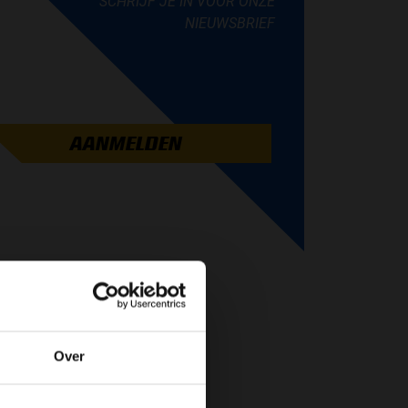
SCHRIJF JE IN VOOR ONZE
NIEUWSBRIEF
AANMELDEN
Over
de website!