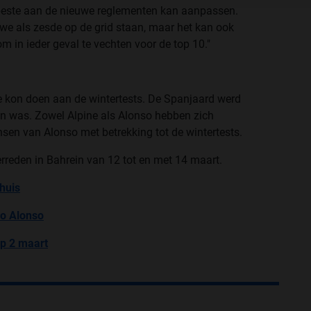
 beste aan de nieuwe reglementen kan aanpassen.
e als zesde op de grid staan, maar het kan ook
om in ieder geval te vechten voor de top 10."
kon doen aan de wintertests. De Spanjaard werd
sen was. Zowel Alpine als Alonso hebben zich
nsen van Alonso met betrekking tot de wintertests.
erreden in Bahrein van 12 tot en met 14 maart.
huis
do Alonso
op 2 maart