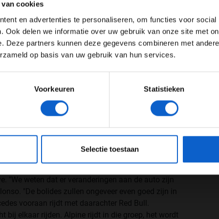
 van cookies
Advertentie instellingen
ent en advertenties te personaliseren, om functies voor social
Toon alle alcoholische drankenadvertenties (18+)
. Ook delen we informatie over uw gebruik van onze site met on
e. Deze partners kunnen deze gegevens combineren met andere i
Toon alle kansspelenadvertenties (24+)
erzameld op basis van uw gebruik van hun services.
Meer informatie?
Voorkeuren
Statistieken
JONGER DAN 24
24 JAAR OF OUDER
eeg ons
privacybeleid
voor meer informatie over gegevensgebruik en -bes
Selectie toestaan
(c) Alpine F1 team
e. "We weten dat er veranderingen aan de auto zijn
lt Alonso. "De bolides zullen ongeveer even goed zijn in
rcedes vooraan rijdt met daarachter Red Bull.
 bij elkaar rijden. Alpine rijdt in die groep, het wordt