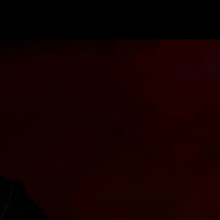
GRAND PRIX UPDATES
OVE
F1 UPDATES
FOUN
F1 KWALIFICATIES
GRAN
F1 RACES
GRAN
F1 KALENDER
F1 COUREURS KAMPIOENSCHAP