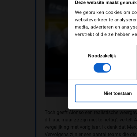
Deze website maakt gebruik
We gebruiken cookies om cont
websiteverkeer te analyseren
media, adverteren en analys
verstrekt of die ze hebben v
Toestemmingsselectie
Noodzakelijk
*Raadpl
Niet toestaan
Toch geeft Alonso een realistische weergav
dit jaar, maar ze zijn niet te heftig", verte
vergelijking met vorig jaar. Ik denk dat Me
Vervolgens zijn er een aantal teams die dicht