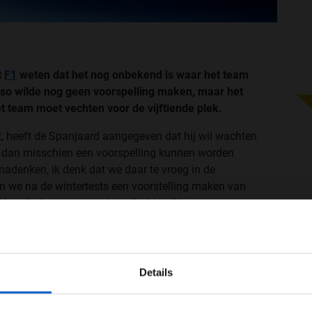
t
F1
weten dat het nog onbekend is waar het team
onso wilde nog geen voorspelling maken, maar het
 team moet vechten voor de vijftiende plek.
t, heeft de Spanjaard aangegeven dat hij wil wachten
er dan misschien een voorspelling kunnen worden
nadenken, ik denk dat we daar te vroeg in de
en we na de wintertests een voorstelling maken van
ben ik daar niet mee bezig", aldus Alonso.
WELKOM BIJ GRAND PRIX RADIO
Details
Ben je 24 jaar of ouder?
ertentie instellingen aan en klik hieronder om door te gaan naar 