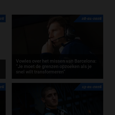
026
28-01-2026
Vowles over het missen van Barcelona:
“Je moet de grenzen opzoeken als je
snel wilt transformeren”
Williams-teambaas James Vowles heeft bevestigd
026
13-01-2026
dat het Formule 1-team volledig klaar is voor de...
door
Sophie Boelhouwers