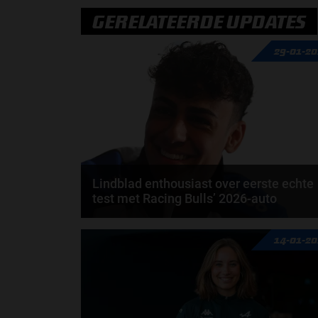
GERELATEERDE UPDATES
29-01-2
Lindblad enthousiast over eerste echte
test met Racing Bulls’ 2026-auto
Arvid Lindblad kijkt met een positief gevoel terug op
14-01-2
zijn eerste uitgebreide test met de 2026-auto...
door
Sophie Boelhouwers