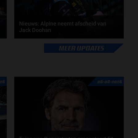
Nieuws: Alpine neemt afscheid van
Jack Doohan
In 2026 zal Jack Doohan niet in actie komen voor
MEER UPDATES
.
het Franse Formule 1-team. Na vier mooie jaren bij...
door
Fenna van Loon
26
06-08-2026