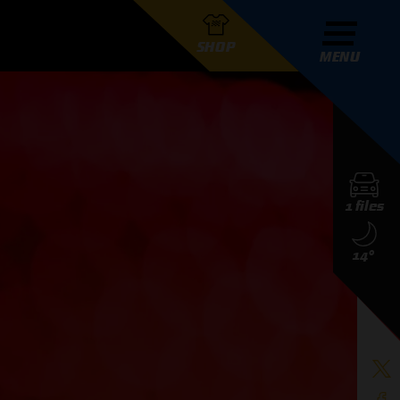
SHOP
MENU
R GRAND PRIX RADIO
1 files
DERS
14°
D PRIX RADIO TEAM
D PRIX RADIO ACTIES