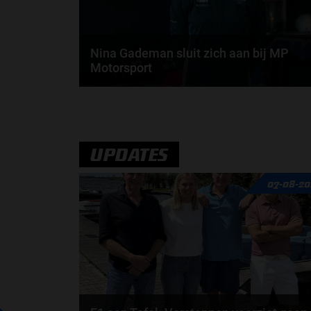
Nina Gademan sluit zich aan bij MP
Motorsport
Nina Gademan start haar tweede seizoen in de F1-
Academy met Alpine. In 2026 zal ze haar krachten..
door
Fenna van Loon
UPDATES
07-08-20