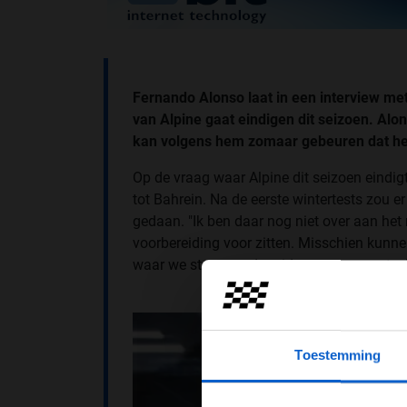
Fernando Alonso laat in een interview me
van Alpine gaat eindigen dit seizoen. Al
kan volgens hem zomaar gebeuren dat het
Op de vraag waar Alpine dit seizoen eindig
tot Bahrein. Na de eerste wintertests zou 
gedaan. "Ik ben daar nog niet over aan het 
voorbereiding voor zitten. Misschien kunn
waar we staan op de grid, maar momenteel 
Toestemming
Pas je adv