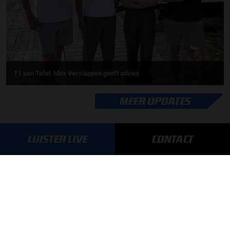
F1 aan Tafel: Max Verstappen geeft advies
MEER UPDATES
LUISTER LIVE
CONTACT
BLIJF OP DE HOOGTE!
SCHRIJF JE IN VOOR ONZE NIEUWSBRIEF