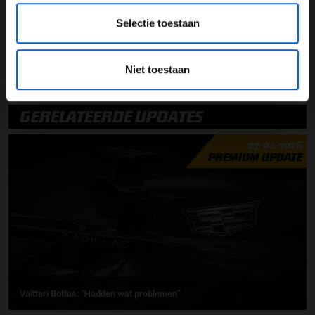
2018, anders is de kans groot dat de Fin op zoek moet
naar een andere werkgever.
Selectie toestaan
Niet toestaan
Mercedes AMG F1
Valtteri Bottas
GERELATEERDE UPDATES
27-01-2026
PREMIUM UPDATE
Valtteri Bottas: “Hadden wat problemen”