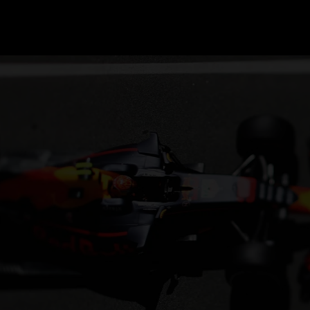
GRAND PRIX UPDATES
OVE
F1 UPDATES
FOUN
F1 KWALIFICATIES
GRAN
F1 RACES
GRAN
F1 KALENDER
F1 COUREURS KAMPIOENSCHAP