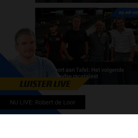
Max Verstappen wil géén Formule 1-team, de FIA e
05-08-20
de motorfabrikanten zaten niet op één lijn en...
door
de redactie van Grand Prix Radio
Autosport aan Tafel: Het volgende
Nederlandse racetalent
LUISTER LIVE
Hoe klim je naar te top in de racewereld? Wat is er
nodig om alles uit je carrière te halen? En hoe...
NU LIVE: Robert de Loor
door
de redactie van Grand Prix Radio