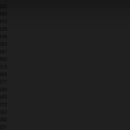
,802
,892
,112
,220
,438
,585
,687
,992
,015
,265
,371
,520
,693
,722
,007
,082
,221