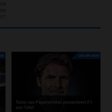
,236
,599
,077
26
06-08-2026
Toine van Peperstraten presenteert F1
aan Tafel