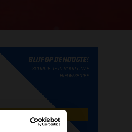
BLIJF OP DE HOOGTE!
SCHRIJF JE IN VOOR ONZE
NIEUWSBRIEF
AANMELDEN