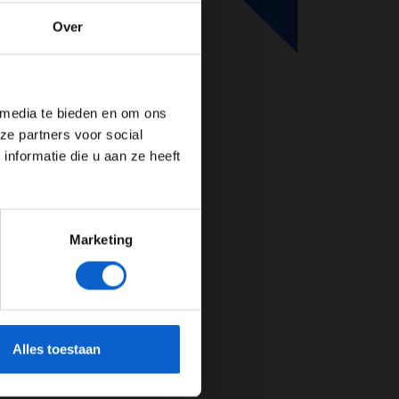
Over
de website!
 media te bieden en om ons
ze partners voor social
nformatie die u aan ze heeft
Marketing
cherming.
Alles toestaan