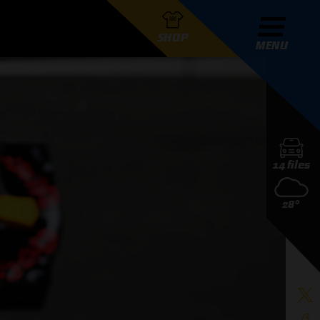
SHOP
MENU
R GRAND PRIX RADIO
14 files
DERS
28°
D PRIX RADIO TEAM
D PRIX RADIO ACTIES