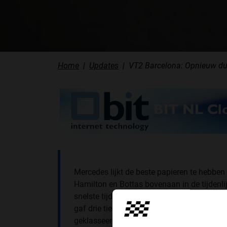
Home
Updates
VT2 Barcelona: Opnieuw dub
Mercedes lijkt de beste papieren te hebb
Hamilton en Bottas bovenaan in de tijdenli
snelste tijd. Zijn Finse teamgenoot zat da
gaf drie tiende toe, terwijl Vettel 0,4 sec
geklasseerd met een achterstand van zes t