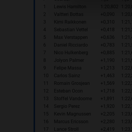
1
Lewis Hamilton
1:20,802
1:20
2
Valtteri Bottas
+0,090
1:20
3
Kimi Raikkonen
+0,310
1:21
4
Sebastian Vettel
+0,418
1:21
5
Max Verstappen
+0,636
1:21
6
Daniel Ricciardo
+0,783
1:21
7
Nico Hulkenberg
+0,885
1:21
8
Jolyon Palmer
+1,190
1:21
9
Felipe Massa
+1,213
1:22
10
Carlos Sainz
+1,463
1:22
11
Romain Grosjean
+1,569
1:22
12
Esteban Ocon
+1,718
1:22
13
Stoffel Vandoorne
+1,891
1:22
14
Sergio Perez
+1,920
1:22
15
Kevin Magnussen
+2,205
1:23
16
Marcus Ericsson
+2,280
1:23
17
Lance Stroll
+2,419
1:23