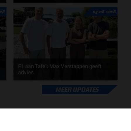
n
Rob van Someren, Beitske Visser en Frans
26
03-08-2026
Verschuur schuiven aan in de nieuwe F1 aan Tafel.
Iedere...
door
Tim Koenders
F1 aan Tafel: Max Verstappen geeft
advies
Max Verstappen adviseert Red Bull. Gaat George
MEER UPDATES
Russell weg bij Mercedes? En moet de budgetcap...
door
de redactie van Grand Prix Radio