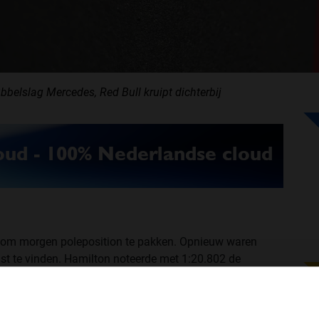
belslag Mercedes, Red Bull kruipt dichterbij
en om morgen poleposition te pakken. Opnieuw waren
jst te vinden. Hamilton noteerde met 1:20.802 de
ar negen honderste achter. De Ferrari van Raikkonen
onde langzamer was. Verstappen werd als vijfde
iende op Hamilton.
WELKOM BIJ GRAND PRIX RADIO