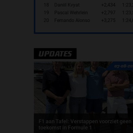
18
Daniil Kvyat
+2,434
1:23
19
Pascal Wehrlein
+2,797
1:23
20
Fernando Alonso
+3,275
1:24
UPDATES
07-08-20
F1 aan Tafel: Verstappen voorziet geen
toekomst in Formule 1