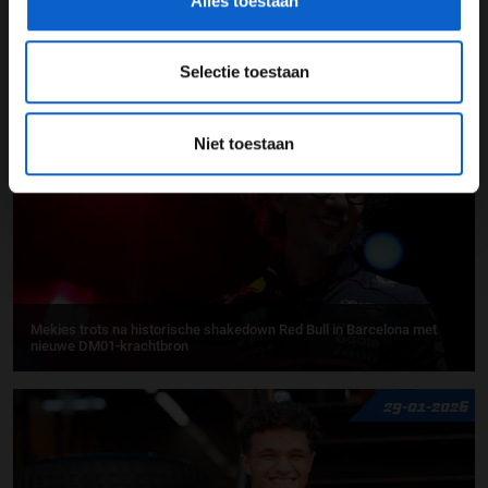
Alles toestaan
Max Verstappen snelste in eerste ochtendsessie testdagen Bahrein
Selectie toestaan
31-01-2026
Niet toestaan
Mekies trots na historische shakedown Red Bull in Barcelona met
nieuwe DM01-krachtbron
29-01-2026