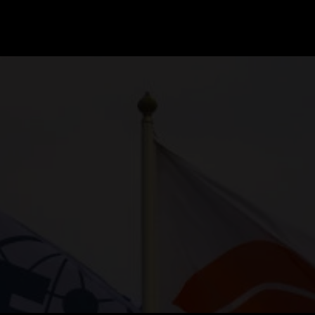
GRAND PRIX UPDATES
OVE
F1 UPDATES
FOUN
F1 KWALIFICATIES
GRAN
F1 RACES
GRAN
F1 KALENDER
F1 COUREURS KAMPIOENSCHAP