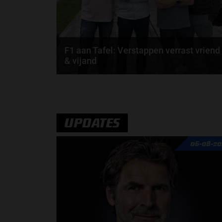
F1 aan Tafel: Verstappen verrast vriend
& vijand
Max Verstappen verrast zichzelf. De opmerkelijke
straffen en blauwe vlaggen. En Maleisië is terug...
door
de redactie van Grand Prix Radio
UPDATES
06-08-20