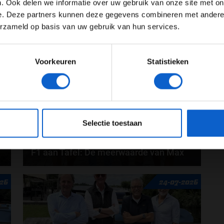
Toon alle alcoholische drankenadvertenties (18+)
. Ook delen we informatie over uw gebruik van onze site met on
e. Deze partners kunnen deze gegevens combineren met andere i
Toon alle kansspelenadvertenties (24+)
erzameld op basis van uw gebruik van hun services.
Meer informatie?
26
31-07-2026
Voorkeuren
Statistieken
JONGER DAN 24
24 JAAR OF OUDER
eeg ons
privacybeleid
voor meer informatie over gegevensgebruik en -bes
Selectie toestaan
F1 aan Tafel: De meerwaarde van Max
Geen enkele sensor kan wat Max Verstappen voelt,
026
24-07-2026
Formule 1-CEO Stefano Domenicali zorgt voor...
door
de redactie van Grand Prix Radio