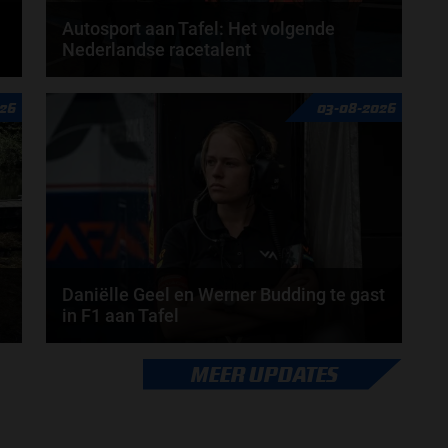
Autosport aan Tafel: Het volgende
Nederlandse racetalent
Hoe klim je naar te top in de racewereld? Wat is er
26
03-08-2026
nodig om alles uit je carrière te halen? En hoe...
door
de redactie van Grand Prix Radio
Daniëlle Geel en Werner Budding te gast
in F1 aan Tafel
Daniëlle Geel, Werner Budding en Ronald Molendijk
MEER UPDATES
schuiven aan in de nieuwe F1 aan Tafel. Maandag...
door
de redactie van Grand Prix Radio