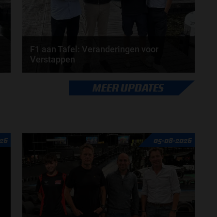
F1 aan Tafel: Veranderingen voor
Verstappen
Veranderingen aanstaande voor Max Verstappen en
MEER UPDATES
Red Bull. McLaren en Aston Martin komen met
grote...
door
de redactie van Grand Prix Radio
26
05-08-2026