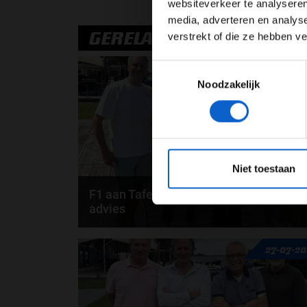
websiteverkeer te analyseren
media, adverteren en analys
GERELATEERDE UPDATES
verstrekt of die ze hebben v
03-08-20
Toestemmingsselectie
Noodzakelijk
*Raadpl
Niet toestaan
F1 aan Tafel: Max Verstappen geeft
advies
Max Verstappen adviseert Red Bull. Gaat George
27-07-2
Russell weg bij Mercedes? En moet de budgetcap...
door
de redactie van Grand Prix Radio