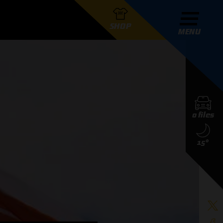
SHOP
MENU
R GRAND PRIX RADIO
0 files
DERS
15°
D PRIX RADIO TEAM
D PRIX RADIO ACTIES