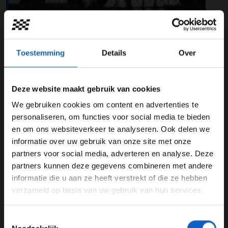
Toestemming
Details
Over
Foto: Red Bull Content Pool
Weer op vrijdag: vrije training 1 en
Deze website maakt gebruik van cookies
vrije training 2
We gebruiken cookies om content en advertenties te
WELKOM BIJ GRAND PRIX RADIO
personaliseren, om functies voor social media te bieden
Tijdens het raceweekend op Silverstone wordt het
en om ons websiteverkeer te analyseren. Ook delen we
'gewone' schema gehanteerd. Dat betekent dat we het
informatie over uw gebruik van onze site met onze
weekend aftrappen met de eerste en tweede vrije
Ben je 24 jaar of ouder?
partners voor social media, adverteren en analyse. Deze
training. Beide sessies worden in de middag verreden.
Pas je advertentie instellingen aan en klik hieronder om
partners kunnen deze gegevens combineren met andere
door te gaan naar de website!
Dit wordt gedaan onder, waarschijnlijk, droge
informatie die u aan ze heeft verstrekt of die ze hebben
omstandigheden. De dag begint zonnig, waarbij er in de
verzameld op basis van uw gebruik van hun services.
Advertentie instellingen
loop van de middag meer bewolking zal ontstaan. De
Toon alle alcoholische drankenadvertenties (18+)
temperatuur zal lager zijn dan tijdens afgelopen
Toestemmingsselectie
Toon alle kansspelenadvertenties (24+)
raceweekenden. Het kwik loopt op vrijdag namelijk naar