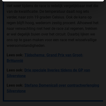
Het weer tijdens de race is redelijk vergelijkbaar met die
van de kwalificatie. De temperatuur daalt nog iets
verder, naar zo'n 19 graden Celsius. Ook de kans op
regen blijft hoog, wederom zestig procent. Alhoewel het
naar verwachting niet heel de race zal regenen, trekken
er wel degelijk buien over het circuit. Daarbij lijken we
ons op te gaan maken voor een race met wisselvallige
weersomstandigheden.
Lees ook:
Tijdschema: Grand Prix van Groot-
Brittannië
Lees ook:
Drie speciale liveries tijdens de GP van
Silverstone
Lees ook:
Stefano Domenicali over contractverlenging
Silverstone