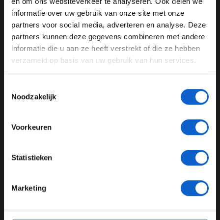
en om ons websiteverkeer te analyseren. Ook delen we
informatie over uw gebruik van onze site met onze
Ben je 24 jaar of ouder?
GERELATEERDE UPDATES
partners voor social media, adverteren en analyse. Deze
Pas je advertentie instellingen aan en klik hieronder om
partners kunnen deze gegevens combineren met andere
25-01-2026
door te gaan naar de website!
informatie die u aan ze heeft verstrekt of die ze hebben
PREMIUM UPDATE
verzameld op basis van uw gebruik van hun services.
Advertentie instellingen
Toon alle alcoholische drankenadvertenties (18+)
Toestemmingsselectie
Toon alle kansspelenadvertenties (24+)
Noodzakelijk
Meer informatie?
Voorkeuren
Ferrari-coureurs kijken uit naar een uitdagend 2026-seizoen
JONGER DAN 24
Statistieken
24 JAAR OF OUDER
24-01-2026
PREMIUM UPDATE
Marketing
*Raadpleeg ons
privacybeleid
voor meer informatie over
gegevensgebruik en -bescherming.