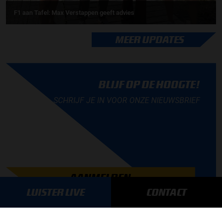
F1 aan Tafel: Max Verstappen geeft advies
MEER UPDATES
BLIJF OP DE HOOGTE!
SCHRIJF JE IN VOOR ONZE NIEUWSBRIEF
AANMELDEN
LUISTER LIVE
CONTACT