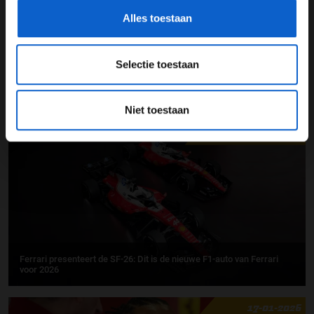
Alles toestaan
Selectie toestaan
Lewis Hamilton: “Mooiste tijd van het jaar”
Niet toestaan
23-01-2026
PREMIUM UPDATE
Ferrari presenteert de SF-26: Dit is de nieuwe F1-auto van Ferrari
voor 2026
17-01-2026