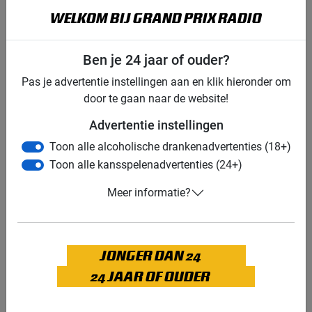
Formule 1
kwalificatie
WELKOM BIJ GRAND PRIX RADIO
Grand Prix van Hongarije
Ben je 24 jaar of ouder?
Stake F1 Team Kick Sauber
Gabriel Bortoleto
Pas je advertentie instellingen aan en klik hieronder om
Nico Hülkenberg
door te gaan naar de website!
GERELATEERDE UPDATES
Advertentie instellingen
Toon alle alcoholische drankenadvertenties (18+)
07-08-2026
Toon alle kansspelenadvertenties (24+)
Meer informatie?
JONGER DAN 24
24 JAAR OF OUDER
F1 aan Tafel: Verstappen voorziet geen toekomst in Formule 1