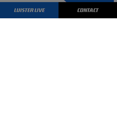
LUISTER LIVE
CONTACT
AANMELDEN
GA SNEL NAAR…
Max Verstappen nieuws
Grand Prix Kwalificaties
Grand Prix Races
Grand Prix Kalender
Aanmelden nieuwsbrief