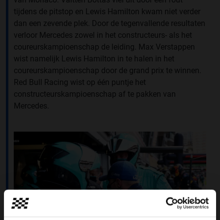
tijdens de pitstop en Lewis Hamilton kwam niet verder
dan een zevende plek. Door de tegenvallende resultaten
verloor Mercedes zowel in het constructeurs- als het
coureurskampioenschap de leiding. Max Verstappen
wist namelijk Lewis Hamilton in te halen in het
coureurskampioenschap door de grand prix te winnen.
Red Bull Racing wist op één puntje het
constructeurskampioenschap af te pakken van
Mercedes.