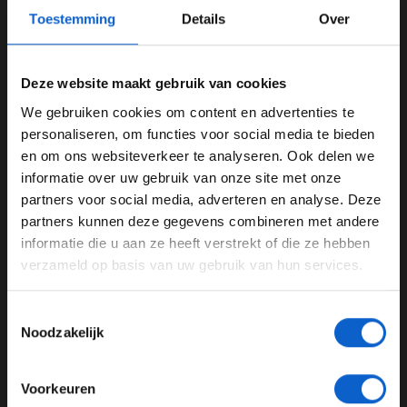
Toestemming
Details
Over
Deze website maakt gebruik van cookies
Foto: Mercedes AMG F1 - Steve Etherington
We gebruiken cookies om content en advertenties te
Mindset
WELKOM BIJ GRAND PRIX RADIO
personaliseren, om functies voor social media te bieden
Toch is teambaas Toto Wolff positief over komend
en om ons websiteverkeer te analyseren. Ook delen we
weekend. "Weekenden als Monaco zijn de races
informatie over uw gebruik van onze site met onze
Ben je 24 jaar of ouder?
waarom je terug blijft komen. Niets is makkelijk in deze
partners voor social media, adverteren en analyse. Deze
Pas je advertentie instellingen aan en klik hieronder om
sport en daarom houden we ervan", vertelt Wolff aan
partners kunnen deze gegevens combineren met andere
door te gaan naar de website!
zijn team. Toch is Wolff blij met hoe het team omging
informatie die u aan ze heeft verstrekt of die ze hebben
met het slechte weekend. "Op maandagmorgen zag ik
verzameld op basis van uw gebruik van hun services.
Advertentie instellingen
dezelfde energie als toen we terugkwamen van de
Toon alle alcoholische drankenadvertenties (18+)
Bahrein-testdagen. We hebben het weekend onder de
Toestemmingsselectie
Toon alle kansspelenadvertenties (24+)
loep genomen, harde vragen gesteld en geleerd van
Noodzakelijk
cruciale lessen." Wolff was zo tevreden met de omgang
Meer informatie?
dat hij het liefst vorige week al had willen racen.
Voorkeuren