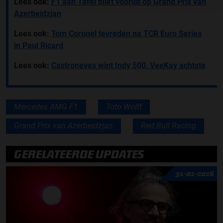
Lees ook:
F1 aan Tafel blikt vooruit op Grand Prix van
Azerbeidzjan
Lees ook:
Tom Coronel tevreden na TCR Euro Series
in Paul Ricard
Lees ook:
Castroneves wint Indy 500, VeeKay achtste
Mercedes AMG F1
Toto Wolff
Grand Prix van Azerbeidzjan
Red Bull Racing
GERELATEERDE UPDATES
31-01-2026