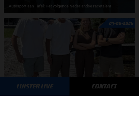
Autosport aan Tafel: Het volgende Nederlandse racetalent
03-08-2026
LUISTER LIVE
CONTACT
F1 aan Tafel: Max Verstappen geeft advies
MEER UPDATES
BLIJF OP DE HOOGTE!