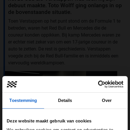
debuut maakte. Toto Wolff ging onlangs in op
de bovenstaande situatie.
Toen Verstappen op het punt stond om de Formule 1 te
betreden, waren het Red Bull en Mercedes die de
coureur konden oppikken. Bij kamp Mercedes waren ze
er echter niet zeker van om een 17-jarige coureur in de
auto te zetten. De rest is geschiedenis. Verstappen
voegde zich bij de Red Bull-familie en is inmiddels een
viervoudig wereldkampioen.
Toestemming
Details
Over
Deze website maakt gebruik van cookies
We gebruiken cookies om content en advertenties te